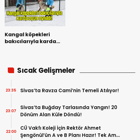
Kangal köpekleri
bakıcılarıyla karda
oyun oynadı!
Sıcak Gelişmeler
Sivas’ta Ravza Cami’nin Temeli Atılıyor!
23:35
Sivas’ta Buğday Tarlasında Yangın! 20
23:07
Dönüm Alan Küle Döndü!
CÜ Vakfı Koleji İçin Rektör Ahmet
22:00
Şengönül’ün A ve B Planı Hazır! Tek Amaç