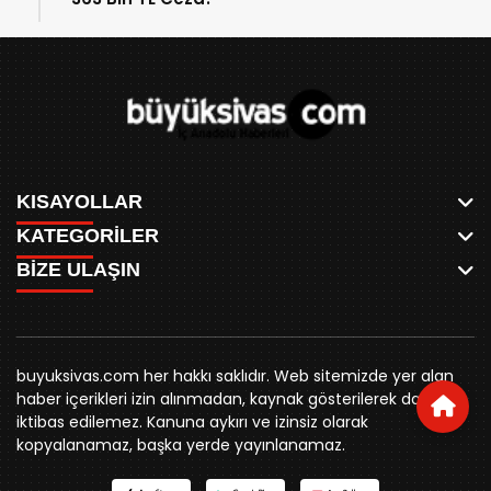
KISAYOLLAR
KATEGORİLER
ANASAYFA
BİZE ULAŞIN
AKSU CANLI
WHATSAPP
MEYDAN CANLI
SPOR
0346 221 00 60
MEDRESELER CANLI
SİYASET
MERAKÜM CANLI
buyuksivashaber@gmail.com
BELEDİYE
YUKARI TEKKE CANLI
buyuksivas.com her hakkı saklıdır. Web sitemizde yer alan
SİVAS VALİLİĞİ
Örtülüpınar Mah. İnönü Bulvarı Özkahya Apt. Kat:3 D:7
KURUMSAL KİMLİK
haber içerikleri izin alınmadan, kaynak gösterilerek dahi
ÜNİVERSİTE
Sivas
REKLAM FİYATLARI
iktibas edilemez. Kanuna aykırı ve izinsiz olarak
KURUMLAR
BİZE ULAŞIN
kopyalanamaz, başka yerde yayınlanamaz.
STK
KÜNYE
YORUM
RESMİ İLANLAR