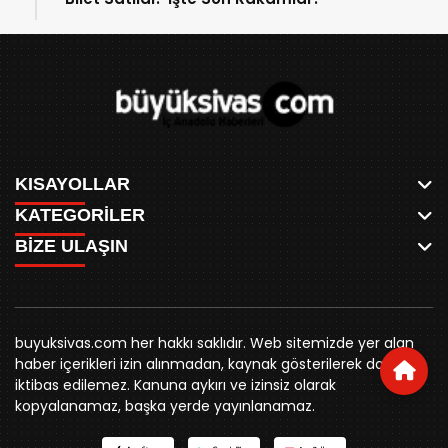
KISAYOLLAR
KATEGORİLER
ANASAYFA
BİZE ULAŞIN
AKSU CANLI
WHATSAPP
MEYDAN CANLI
SPOR
0346 221 00 60
MEDRESELER CANLI
SİYASET
MERAKÜM CANLI
buyuksivashaber@gmail.com
BELEDİYE
YUKARI TEKKE CANLI
buyuksivas.com her hakkı saklıdır. Web sitemizde yer alan
SİVAS VALİLİĞİ
Örtülüpınar Mah. İnönü Bulvarı Özkahya Apt. Kat:3 D:7
KURUMSAL KİMLİK
haber içerikleri izin alınmadan, kaynak gösterilerek dahi
ÜNİVERSİTE
Sivas
REKLAM FİYATLARI
iktibas edilemez. Kanuna aykırı ve izinsiz olarak
KURUMLAR
BİZE ULAŞIN
kopyalanamaz, başka yerde yayınlanamaz.
STK
KÜNYE
YORUM
RESMİ İLANLAR