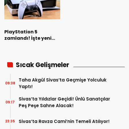
PlayStation 5
zamlandı! İşte yeni
fiyatı!
Sıcak Gelişmeler
Taha Akgül Sivas’ta Geçmişe Yolculuk
09:38
Yaptı!
Sivas’ta Yıldızlar Geçidi! Ünlü Sanatçılar
09:17
Peş Peşe Sahne Alacak!
Sivas’ta Ravza Cami’nin Temeli Atılıyor!
23:35