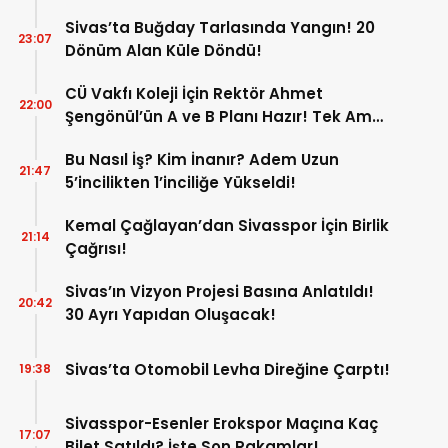
Sivas’ta Buğday Tarlasında Yangın! 20
23:07
Dönüm Alan Küle Döndü!
CÜ Vakfı Koleji İçin Rektör Ahmet
22:00
Şengönül’ün A ve B Planı Hazır! Tek Amaç
Mağduriyetleri Hızla Çözmek!
Bu Nasıl İş? Kim İnanır? Adem Uzun
21:47
5’incilikten 1’inciliğe Yükseldi!
Kemal Çağlayan’dan Sivasspor İçin Birlik
21:14
Çağrısı!
Sivas’ın Vizyon Projesi Basına Anlatıldı!
20:42
30 Ayrı Yapıdan Oluşacak!
Sivas’ta Otomobil Levha Direğine Çarptı!
19:38
Sivasspor-Esenler Erokspor Maçına Kaç
17:07
Bilet Satıldı? İşte Son Rakamlar!