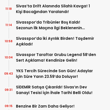
Sivas’ta Drift Alanında Silahlı Kavga! 1
11:18
Kişi Bacağından Yaralandı!
Sivasspor’da Tribünler Boş Kaldı!
11:14
Sezonun İlk Maçına İlgi Beklenenin
Altında!
Sivasspor’da İki Ayrılık Birden! Taşdemir
10:58
Açıkladı!
Sivasspor Taraftar Grubu Legend 58’den
10:04
Sert Açıklama! Kendinize Gelin!
YKS Tercih Sürecinde Son Gün! Adaylar
09:43
İçin Süre Yarın 23.59’da Doluyor!
SİDEMİR Satışa Çıkarıldı! Sivas’ın Dev
09:31
Sanayi Tesisi İçin İhale Tarihi Belli Oldu!
Benzine Bir Zam Daha Geliyor!
09:15