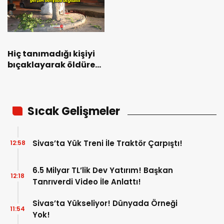
Hiç tanımadığı kişiyi
bıçaklayarak öldüren
sanık: “Oyun içinde
olduğunu
düşünüyordum,
gerçek dünyada
Sıcak Gelişmeler
değildim”
Sivas’ta Yük Treni İle Traktör Çarpıştı!
12:58
6.5 Milyar TL’lik Dev Yatırım! Başkan
12:18
Tanrıverdi Video İle Anlattı!
Sivas’ta Yükseliyor! Dünyada Örneği
11:54
Yok!