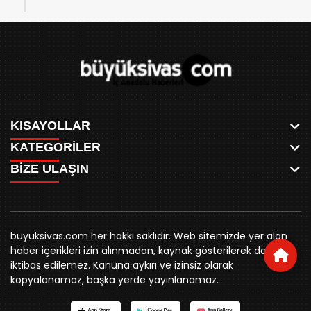
KISAYOLLAR
KATEGORİLER
ANASAYFA
BİZE ULAŞIN
AKSU CANLI
WHATSAPP
MEYDAN CANLI
SPOR
0346 221 00 60
MEDRESELER CANLI
SİYASET
MERAKÜM CANLI
buyuksivashaber@gmail.com
BELEDİYE
YUKARI TEKKE CANLI
buyuksivas.com her hakkı saklıdır. Web sitemizde yer alan
SİVAS VALİLİĞİ
Örtülüpınar Mah. İnönü Bulvarı Özkahya Apt. Kat:3 D:7
KURUMSAL KİMLİK
haber içerikleri izin alınmadan, kaynak gösterilerek dahi
ÜNİVERSİTE
Sivas
REKLAM FİYATLARI
iktibas edilemez. Kanuna aykırı ve izinsiz olarak
KURUMLAR
BİZE ULAŞIN
kopyalanamaz, başka yerde yayınlanamaz.
STK
KÜNYE
YORUM
RESMİ İLANLAR