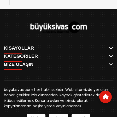
KISAYOLLAR
KATEGORİLER
ANASAYFA
BİZE ULAŞIN
AKSU CANLI
WHATSAPP
MEYDAN CANLI
SPOR
0346 221 00 60
MEDRESELER CANLI
SİYASET
MERAKÜM CANLI
buyuksivashaber@gmail.com
BELEDİYE
YUKARI TEKKE CANLI
buyuksivas.com her hakkı saklıdır. Web sitemizde yer alan
SİVAS VALİLİĞİ
Örtülüpınar Mah. İnönü Bulvarı Özkahya Apt. Kat:3 D:7
KURUMSAL KİMLİK
haber içerikleri izin alınmadan, kaynak gösterilerek dahi
ÜNİVERSİTE
Sivas
REKLAM FİYATLARI
iktibas edilemez. Kanuna aykırı ve izinsiz olarak
KURUMLAR
BİZE ULAŞIN
kopyalanamaz, başka yerde yayınlanamaz.
STK
KÜNYE
YORUM
RESMİ İLANLAR