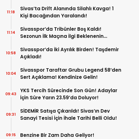
Sivas’ta Drift Alanında Silahlı Kavga! 1
11:18
Kişi Bacağından Yaralandı!
Sivasspor’da Tribünler Boş Kaldı!
11:14
Sezonun İlk Maçına İlgi Beklenenin
Altında!
Sivasspor’da İki Ayrılık Birden! Taşdemir
10:58
Açıkladı!
Sivasspor Taraftar Grubu Legend 58’den
10:04
Sert Açıklama! Kendinize Gelin!
YKS Tercih Sürecinde Son Gün! Adaylar
09:43
İçin Süre Yarın 23.59’da Doluyor!
SİDEMİR Satışa Çıkarıldı! Sivas’ın Dev
09:31
Sanayi Tesisi İçin İhale Tarihi Belli Oldu!
Benzine Bir Zam Daha Geliyor!
09:15