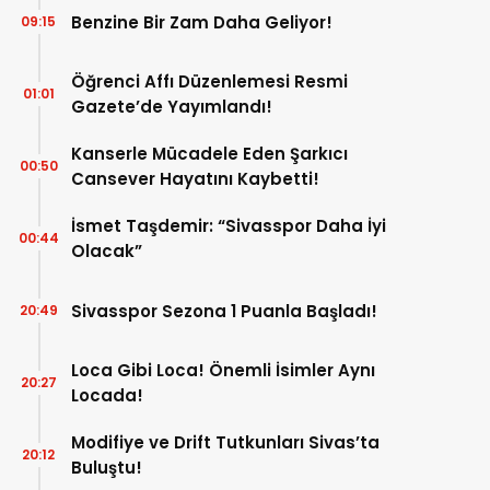
Benzine Bir Zam Daha Geliyor!
09:15
Öğrenci Affı Düzenlemesi Resmi
01:01
Gazete’de Yayımlandı!
Kanserle Mücadele Eden Şarkıcı
00:50
Cansever Hayatını Kaybetti!
İsmet Taşdemir: “Sivasspor Daha İyi
00:44
Olacak”
Sivasspor Sezona 1 Puanla Başladı!
20:49
Loca Gibi Loca! Önemli İsimler Aynı
20:27
Locada!
Modifiye ve Drift Tutkunları Sivas’ta
20:12
Buluştu!