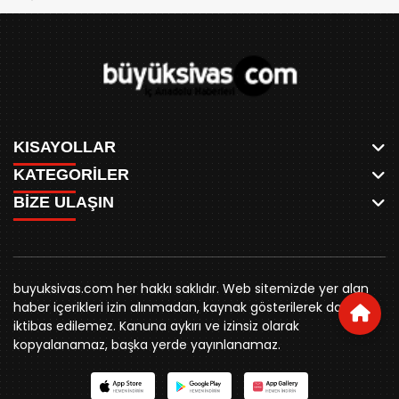
KISAYOLLAR
KATEGORİLER
ANASAYFA
BİZE ULAŞIN
AKSU CANLI
WHATSAPP
MEYDAN CANLI
SPOR
0346 221 00 60
MEDRESELER CANLI
SİYASET
MERAKÜM CANLI
buyuksivashaber@gmail.com
BELEDİYE
YUKARI TEKKE CANLI
buyuksivas.com her hakkı saklıdır. Web sitemizde yer alan
SİVAS VALİLİĞİ
Örtülüpınar Mah. İnönü Bulvarı Özkahya Apt. Kat:3 D:7
KURUMSAL KİMLİK
haber içerikleri izin alınmadan, kaynak gösterilerek dahi
ÜNİVERSİTE
Sivas
REKLAM FİYATLARI
iktibas edilemez. Kanuna aykırı ve izinsiz olarak
KURUMLAR
BİZE ULAŞIN
kopyalanamaz, başka yerde yayınlanamaz.
STK
KÜNYE
YORUM
RESMİ İLANLAR
İLÇELER