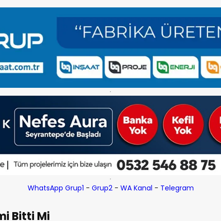
WhatsApp Grup1
-
Grup2
-
WA Kanal
-
Telegram
i Bitti Mi