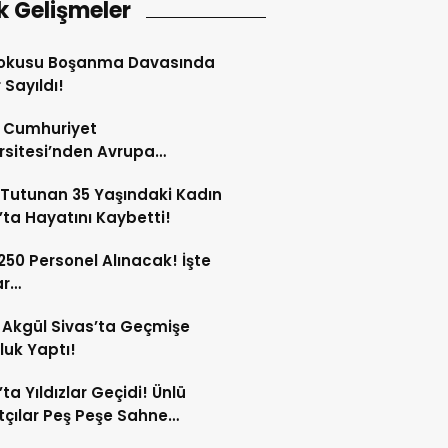
k Gelişmeler
Kokusu Boşanma Davasında
 Sayıldı!
s Cumhuriyet
rsitesi’nden Avrupa
ırma Alanında Büyük Başarı!
Tutunan 35 Yaşındaki Kadın
’ta Hayatını Kaybetti!
 250 Personel Alınacak! İşte
ar…
Akgül Sivas’ta Geçmişe
luk Yaptı!
’ta Yıldızlar Geçidi! Ünlü
çılar Peş Peşe Sahne
ak!