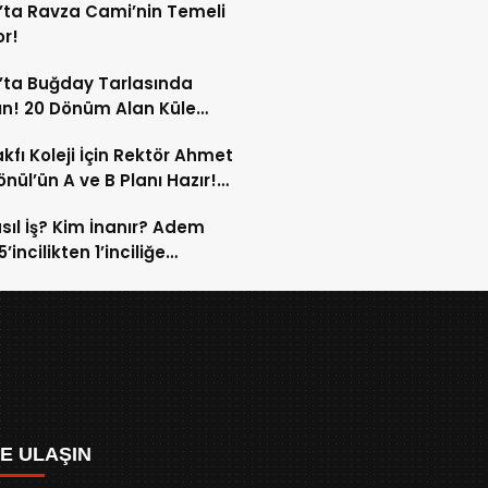
’ta Ravza Cami’nin Temeli
or!
’ta Buğday Tarlasında
n! 20 Dönüm Alan Küle
ü!
kfı Koleji İçin Rektör Ahmet
nül’ün A ve B Planı Hazır!
maç Mağduriyetleri Hızla
sıl İş? Kim İnanır? Adem
ek!
’incilikten 1’inciliğe
ldi!
ZE ULAŞIN