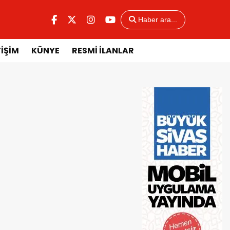
Haber ara...
TİŞİM
KÜNYE
RESMİ İLANLAR