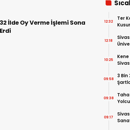
Sıca
Ter 
32 İlde Oy Verme İşlemi Sona
12:32
Kusur
Erdi
Siva
12:18
Ünive
Araşt
Kene 
10:25
Sivas
3 Bin
09:58
Şartl
Taha 
09:38
Yolcu
Sivas
09:17
Sanat
Alac