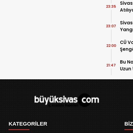
Sivas
23:35
Atılıy
Sivas
23:07
Yangı
Dönd
CÜ Va
22:00
Şengö
Tek A
Bu Na
Çözm
21:47
Uzun 5
Yükse
KATEGORİLER
Bİ