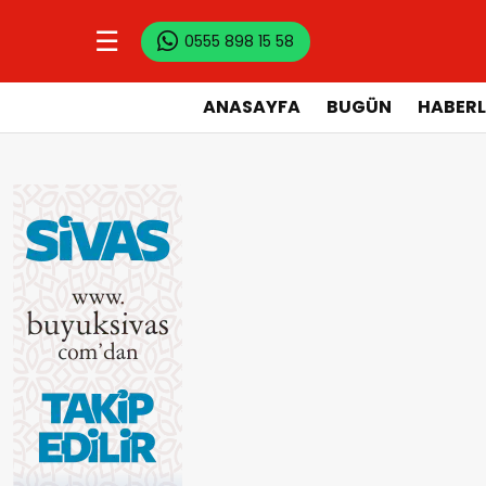
☰
0555 898 15 58
ANASAYFA
BUGÜN
HABERL