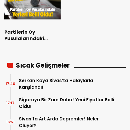
Partilerin Oy
Pusulalarındaki
Yerleri İçin Seçim
Yapıldı
Sıcak Gelişmeler
Serkan Kaya Sivas’ta Halaylarla
17:40
Karşılandı!
Sigaraya Bir Zam Daha! Yeni Fiyatlar Belli
17:17
Oldu!
Sivas’ta Art Arda Depremler! Neler
16:51
Oluyor?