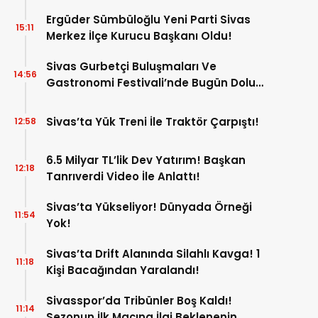
Ergüder Sümbüloğlu Yeni Parti Sivas
15:11
Merkez İlçe Kurucu Başkanı Oldu!
Sivas Gurbetçi Buluşmaları Ve
14:56
Gastronomi Festivali’nde Bugün Dolu
Dolu Program!
Sivas’ta Yük Treni İle Traktör Çarpıştı!
12:58
6.5 Milyar TL’lik Dev Yatırım! Başkan
12:18
Tanrıverdi Video İle Anlattı!
Sivas’ta Yükseliyor! Dünyada Örneği
11:54
Yok!
Sivas’ta Drift Alanında Silahlı Kavga! 1
11:18
Kişi Bacağından Yaralandı!
Sivasspor’da Tribünler Boş Kaldı!
11:14
Sezonun İlk Maçına İlgi Beklenenin