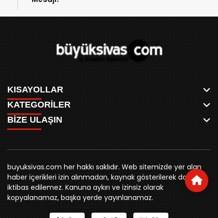
KISAYOLLAR
KATEGORİLER
ANASAYFA
BİZE ULAŞIN
AKSU CANLI
WHATSAPP
MEYDAN CANLI
SPOR
0346 221 00 60
MEDRESELER CANLI
SİYASET
MERAKÜM CANLI
buyuksivashaber@gmail.com
BELEDİYE
YUKARI TEKKE CANLI
buyuksivas.com her hakkı saklıdır. Web sitemizde yer alan
SİVAS VALİLİĞİ
Örtülüpınar Mah. İnönü Bulvarı Özkahya Apt. Kat:3 D:7
KURUMSAL KİMLİK
haber içerikleri izin alınmadan, kaynak gösterilerek dahi
ÜNİVERSİTE
Sivas
REKLAM FİYATLARI
iktibas edilemez. Kanuna aykırı ve izinsiz olarak
KURUMLAR
BİZE ULAŞIN
kopyalanamaz, başka yerde yayınlanamaz.
STK
KÜNYE
YORUM
RESMİ İLANLAR