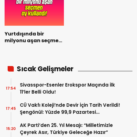
Yurtdışında bir
milyonu aşan seçmen
oy kullandı!
Sıcak Gelişmeler
Sivasspor-Esenler Erokspor Maçında İlk
17:54
11’ler Belli Oldu!
CÜ Vakfı Koleji’nde Devir İçin Tarih Verildi!
17:45
Şengönül: Yüzde 99,9 Pazartesi
Tamamlanacak
AK Parti’den 25. Yıl Mesajı: “Milletimizle
15:20
Çeyrek Asır, Türkiye Geleceğe Hazır”