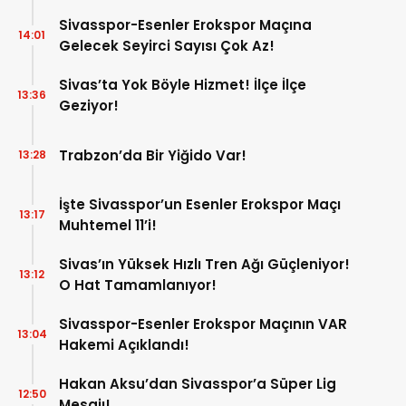
Sivasspor-Esenler Erokspor Maçına
14:01
Gelecek Seyirci Sayısı Çok Az!
Sivas’ta Yok Böyle Hizmet! İlçe İlçe
13:36
Geziyor!
Trabzon’da Bir Yiğido Var!
13:28
İşte Sivasspor’un Esenler Erokspor Maçı
13:17
Muhtemel 11’i!
Sivas’ın Yüksek Hızlı Tren Ağı Güçleniyor!
13:12
O Hat Tamamlanıyor!
Sivasspor-Esenler Erokspor Maçının VAR
13:04
Hakemi Açıklandı!
Hakan Aksu’dan Sivasspor’a Süper Lig
12:50
Mesajı!