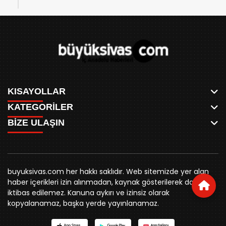
KISAYOLLAR
KATEGORİLER
ANASAYFA
BİZE ULAŞIN
AKSU CANLI
WHATSAPP
MEYDAN CANLI
SPOR
0346 221 00 60
MEDRESELER CANLI
SİYASET
MERAKÜM CANLI
buyuksivashaber@gmail.com
BELEDİYE
YUKARI TEKKE CANLI
buyuksivas.com her hakkı saklıdır. Web sitemizde yer alan
SİVAS VALİLİĞİ
Örtülüpınar Mah. İnönü Bulvarı Özkahya Apt. Kat:3 D:7
KURUMSAL KİMLİK
haber içerikleri izin alınmadan, kaynak gösterilerek dahi
ÜNİVERSİTE
Sivas
REKLAM FİYATLARI
iktibas edilemez. Kanuna aykırı ve izinsiz olarak
KURUMLAR
BİZE ULAŞIN
kopyalanamaz, başka yerde yayınlanamaz.
STK
KÜNYE
YORUM
RESMİ İLANLAR