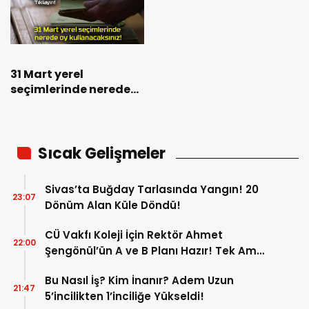
31 Mart yerel
seçimlerinde nerede
oy kullanacaksınız!
Sıcak Gelişmeler
Sivas’ta Buğday Tarlasında Yangın! 20
23:07
Dönüm Alan Küle Döndü!
CÜ Vakfı Koleji İçin Rektör Ahmet
22:00
Şengönül’ün A ve B Planı Hazır! Tek Amaç
Mağduriyetleri Hızla Çözmek!
Bu Nasıl İş? Kim İnanır? Adem Uzun
21:47
5’incilikten 1’inciliğe Yükseldi!