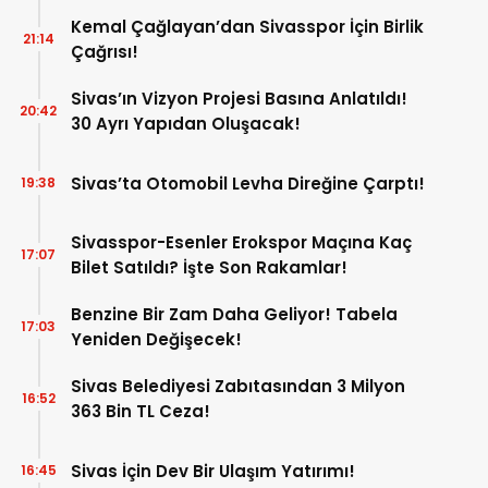
Kemal Çağlayan’dan Sivasspor İçin Birlik
21:14
Çağrısı!
Sivas’ın Vizyon Projesi Basına Anlatıldı!
20:42
30 Ayrı Yapıdan Oluşacak!
Sivas’ta Otomobil Levha Direğine Çarptı!
19:38
Sivasspor-Esenler Erokspor Maçına Kaç
17:07
Bilet Satıldı? İşte Son Rakamlar!
Benzine Bir Zam Daha Geliyor! Tabela
17:03
Yeniden Değişecek!
Sivas Belediyesi Zabıtasından 3 Milyon
16:52
363 Bin TL Ceza!
Sivas İçin Dev Bir Ulaşım Yatırımı!
16:45