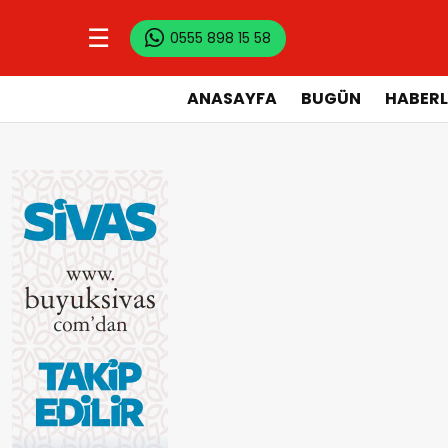
☰
0555 898 15 58
ANASAYFA
BUGÜN
HABERL