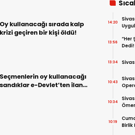
Sıca
Sivas
14:20
Oy kullanacağı sırada kalp
Uygul
krizi geçiren bir kişi öldü!
“Her 
13:56
Dedi!
Sivas
13:34
Seçmenlerin oy kullanacağı
Sivas
10:43
sandıklar e-Devlet’ten ilan
Opera
edildi!
Para 
Sivas
10:34
Ömer 
Cuma
10:19
Birlik