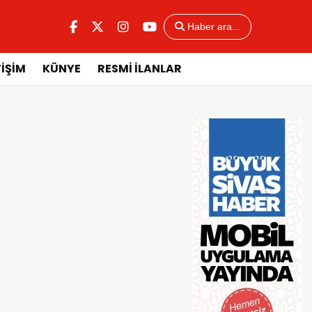
Haber ara...
TİŞİM
KÜNYE
RESMİ İLANLAR