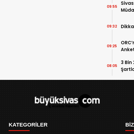
Sivas
09:55
Müdah
Yükle
Dikka
09:32
ORC’n
09:25
Anket
Payla
3 Bin
08:05
Şartl
KATEGORİLER
Bİ