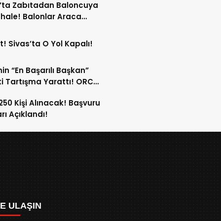
’ta Zabıtadan Baloncuya
ale! Balonlar Araca
ndi!
t! Sivas’ta O Yol Kapalı!
in “En Başarılı Başkan”
i Tartışma Yarattı! ORC
şımı Sildi!
 250 Kişi Alınacak! Başvuru
arı Açıklandı!
ZE ULAŞIN