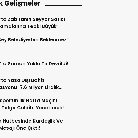
k Gelişmeler
’ta Zabıtanın Seyyar Satıcı
amalarına Tepki Büyük
Şey Belediyeden Beklenmez”
’ta Saman Yüklü Tır Devrildi!
’ta Yasa Dışı Bahis
syonu! 7.6 Milyon Liralık
Trafiği Tespit Edildi!
spor’un İlk Hafta Maçını
Tolga Güldibi Yönetecek!
 Hutbesinde Kardeşlik Ve
 Mesajı Öne Çıktı!