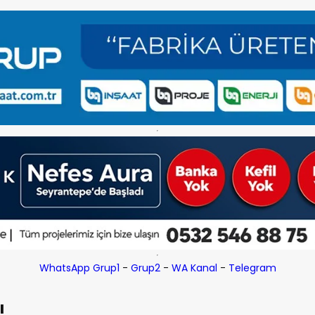
WhatsApp Grup1
-
Grup2
-
WA Kanal
-
Telegram
ı