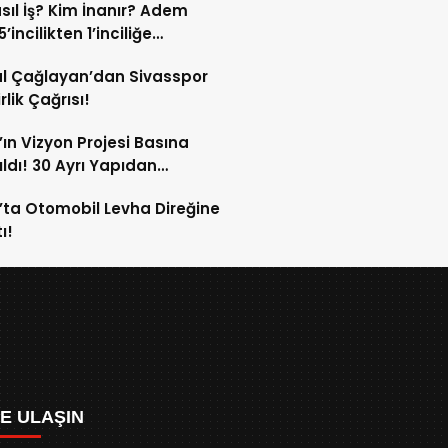
sıl İş? Kim İnanır? Adem
ek!
’incilikten 1’inciliğe
ldi!
l Çağlayan’dan Sivasspor
irlik Çağrısı!
’ın Vizyon Projesi Basına
ıldı! 30 Ayrı Yapıdan
acak!
’ta Otomobil Levha Direğine
ı!
ZE ULAŞIN