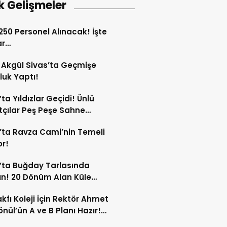
k Gelişmeler
 250 Personel Alınacak! İşte
ar…
Akgül Sivas’ta Geçmişe
luk Yaptı!
’ta Yıldızlar Geçidi! Ünlü
çılar Peş Peşe Sahne
ak!
’ta Ravza Cami’nin Temeli
or!
’ta Buğday Tarlasında
n! 20 Dönüm Alan Küle
ü!
kfı Koleji İçin Rektör Ahmet
nül’ün A ve B Planı Hazır!
maç Mağduriyetleri Hızla