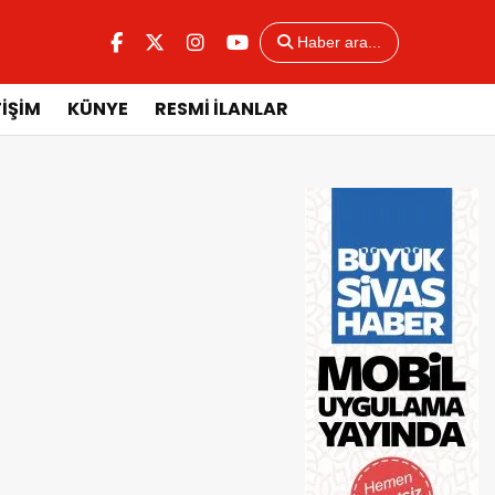
Haber ara...
TİŞİM
KÜNYE
RESMİ İLANLAR