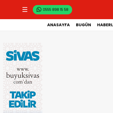
☰
0555 898 15 58
ANASAYFA
BUGÜN
HABERL