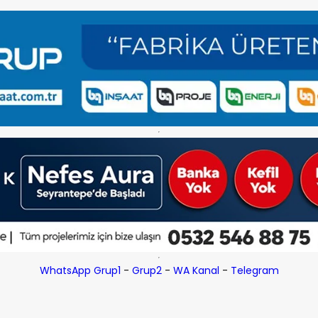
WhatsApp Grup1
-
Grup2
-
WA Kanal
-
Telegram