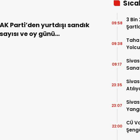
Sıca
3 Bin
09:58
AK Parti’den yurtdışı sandık
Şartl
sayısı ve oy günü
Taha 
azaltılmasına itiraz!
09:38
Yolcu
Sivas
09:17
Sanat
Alac
Sivas
23:35
Atılıy
Sivas
23:07
Yangı
Dönd
CÜ Va
22:00
Şengö
Tek A