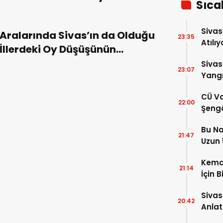
Sıca
Sivas
Aralarında Sivas’ın da Olduğu
23:35
Atılıy
İllerdeki Oy Düşüşünün
Nedenleri İrdeleniyor!
Sivas
23:07
Yangı
Dönd
CÜ Va
22:00
Şengö
Tek A
Bu Na
Çözm
21:47
Uzun 5
Yükse
Kema
21:14
İçin B
Sivas
20:42
Anlat
Oluş