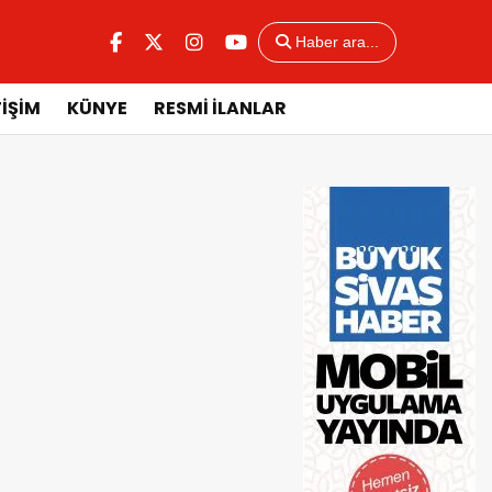
Haber ara...
TİŞİM
KÜNYE
RESMİ İLANLAR