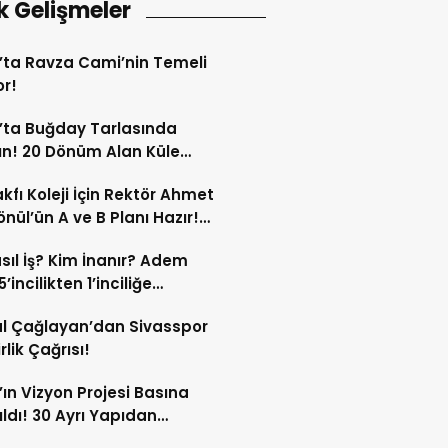
k Gelişmeler
’ta Ravza Cami’nin Temeli
or!
’ta Buğday Tarlasında
n! 20 Dönüm Alan Küle
ü!
kfı Koleji İçin Rektör Ahmet
nül’ün A ve B Planı Hazır!
maç Mağduriyetleri Hızla
sıl İş? Kim İnanır? Adem
ek!
’incilikten 1’inciliğe
ldi!
l Çağlayan’dan Sivasspor
irlik Çağrısı!
’ın Vizyon Projesi Basına
ıldı! 30 Ayrı Yapıdan
acak!