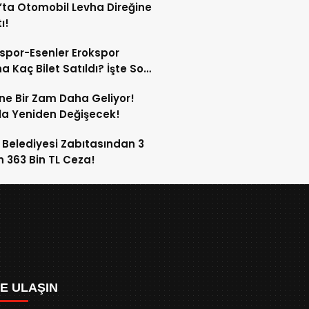
’ta Otomobil Levha Direğine
ı!
spor-Esenler Erokspor
a Kaç Bilet Satıldı? İşte Son
mlar!
ne Bir Zam Daha Geliyor!
a Yeniden Değişecek!
 Belediyesi Zabıtasından 3
n 363 Bin TL Ceza!
ZE ULAŞIN