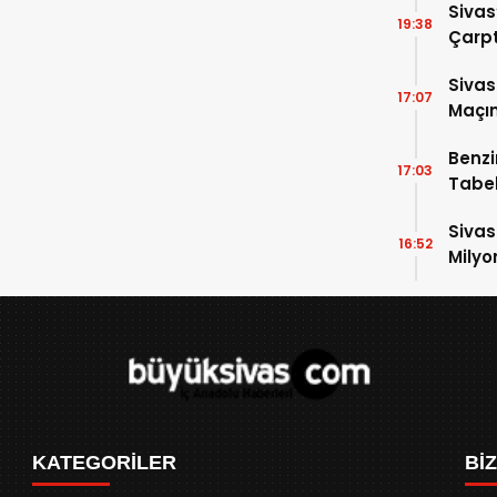
Sivas
19:38
Çarpt
Sivas
17:07
Maçın
Raka
Benzi
17:03
Tabel
Sivas
16:52
Milyo
KATEGORİLER
Bİ