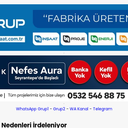
WhatsApp Grup1
-
Grup2
-
WA Kanal
-
Telegram
Nedenleri İrdeleniyor