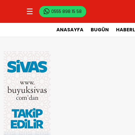
☰
0555 898 15 58
ANASAYFA
BUGÜN
HABERL