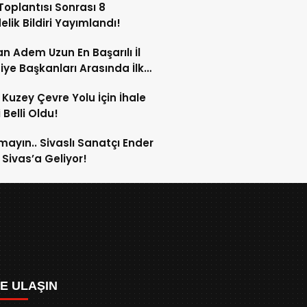
oplantısı Sonrası 8
lik Bildiri Yayımlandı!
n Adem Uzun En Başarılı İl
iye Başkanları Arasında İlk
rdi!
 Kuzey Çevre Yolu İçin İhale
 Belli Oldu!
mayın.. Sivaslı Sanatçı Ender
Sivas’a Geliyor!
ZE ULAŞIN