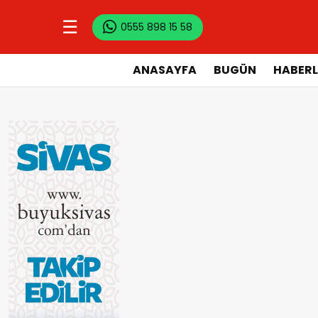
☰
0555 898 15 58
ANASAYFA
BUGÜN
HABERL