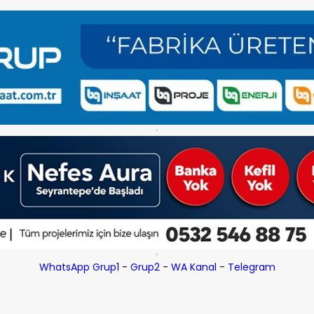
WhatsApp Grup1
-
Grup2
-
WA Kanal
-
Telegram