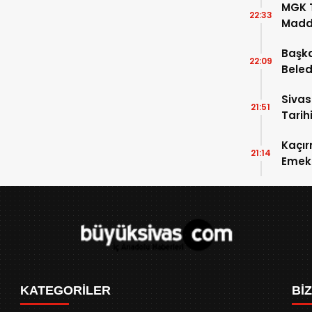
MGK T
22:33
Madde
Başka
22:09
Beled
5’e Gi
Sivas
21:51
Tarihi
Kaçır
21:14
Emek 
KATEGORİLER
Bİ