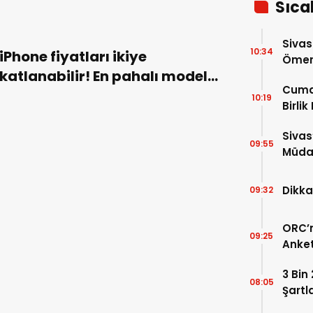
Sıca
Sivas
10:34
iPhone fiyatları ikiye
Ömer 
katlanabilir! En pahalı model
Cuma
188 bin TL’ye dayanabilir!
10:19
Birlik
Sivas
09:55
Müdah
Yükle
Dikka
09:32
ORC’n
09:25
Anket
Payla
3 Bin
08:05
Şartl