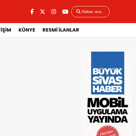
Haber ara...
TİŞİM
KÜNYE
RESMİ İLANLAR