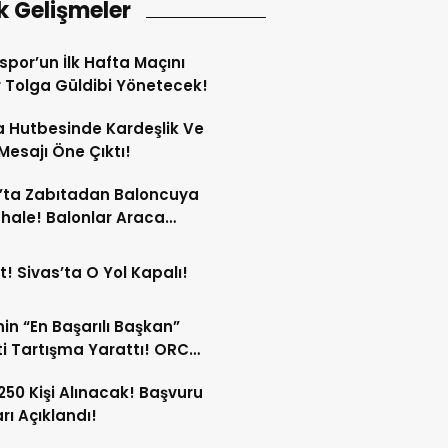
k Gelişmeler
spor’un İlk Hafta Maçını
Tolga Güldibi Yönetecek!
 Hutbesinde Kardeşlik Ve
 Mesajı Öne Çıktı!
’ta Zabıtadan Baloncuya
ale! Balonlar Araca
ndi!
t! Sivas’ta O Yol Kapalı!
in “En Başarılı Başkan”
i Tartışma Yarattı! ORC
şımı Sildi!
 250 Kişi Alınacak! Başvuru
arı Açıklandı!