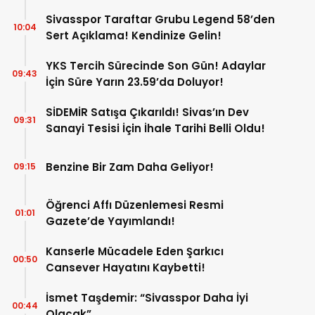
Sivasspor Taraftar Grubu Legend 58’den
10:04
Sert Açıklama! Kendinize Gelin!
YKS Tercih Sürecinde Son Gün! Adaylar
09:43
İçin Süre Yarın 23.59’da Doluyor!
SİDEMİR Satışa Çıkarıldı! Sivas’ın Dev
09:31
Sanayi Tesisi İçin İhale Tarihi Belli Oldu!
Benzine Bir Zam Daha Geliyor!
09:15
Öğrenci Affı Düzenlemesi Resmi
01:01
Gazete’de Yayımlandı!
Kanserle Mücadele Eden Şarkıcı
00:50
Cansever Hayatını Kaybetti!
İsmet Taşdemir: “Sivasspor Daha İyi
00:44
Olacak”