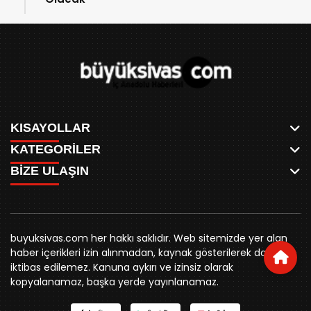
KISAYOLLAR
KATEGORİLER
ANASAYFA
BİZE ULAŞIN
AKSU CANLI
WHATSAPP
MEYDAN CANLI
SPOR
0346 221 00 60
MEDRESELER CANLI
SİYASET
MERAKÜM CANLI
buyuksivashaber@gmail.com
BELEDİYE
YUKARI TEKKE CANLI
buyuksivas.com her hakkı saklıdır. Web sitemizde yer alan
SİVAS VALİLİĞİ
Örtülüpınar Mah. İnönü Bulvarı Özkahya Apt. Kat:3 D:7
KURUMSAL KİMLİK
haber içerikleri izin alınmadan, kaynak gösterilerek dahi
ÜNİVERSİTE
Sivas
REKLAM FİYATLARI
iktibas edilemez. Kanuna aykırı ve izinsiz olarak
KURUMLAR
BİZE ULAŞIN
kopyalanamaz, başka yerde yayınlanamaz.
STK
KÜNYE
YORUM
RESMİ İLANLAR