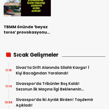
TBMM önünde ‘beyaz
toros’ provokasyonu!
İçişleri Bakanlığı
şüphelinin sicilini
açıkladı!
Sıcak Gelişmeler
Sivas’ta Drift Alanında Silahlı Kavga! 1
11:18
Kişi Bacağından Yaralandı!
Sivasspor’da Tribünler Boş Kaldı!
11:14
Sezonun İlk Maçına İlgi Beklenenin
Altında!
Sivasspor’da İki Ayrılık Birden! Taşdemir
10:58
Açıkladı!