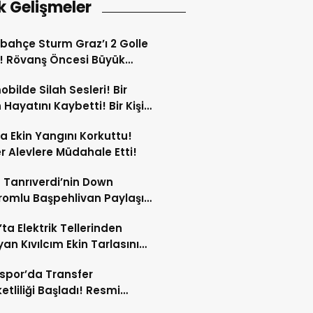
k Gelişmeler
bahçe Sturm Graz’ı 2 Golle
! Rövanş Öncesi Büyük
aj!
bilde Silah Sesleri! Bir
 Hayatını Kaybetti! Bir Kişi
Yaralandı!
ta Ekin Yangını Korkuttu!
er Alevlere Müdahale Etti!
 Tanrıverdi’nin Down
omlu Başpehlivan Paylaşımı
 Beğeni Topladı!
’ta Elektrik Tellerinden
yan Kıvılcım Ekin Tarlasını
!
spor’da Transfer
etliliği Başladı! Resmi
amalar An Meselesi!