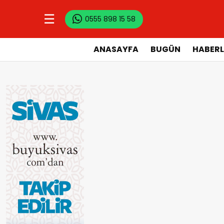
☰
0555 898 15 58
ANASAYFA
BUGÜN
HABERL