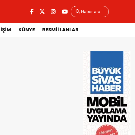
Haber ara...
TİŞİM
KÜNYE
RESMİ İLANLAR