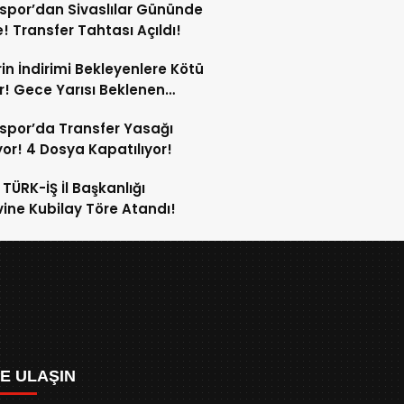
spor’dan Sivaslılar Gününde
! Transfer Tahtası Açıldı!
in İndirimi Bekleyenlere Kötü
! Gece Yarısı Beklenen
rim Pompaya Yansımayacak!
spor’da Transfer Yasağı
yor! 4 Dosya Kapatılıyor!
 TÜRK-İŞ İl Başkanlığı
ine Kubilay Töre Atandı!
ZE ULAŞIN