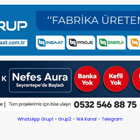
WhatsApp Grup1
-
Grup2
-
WA Kanal
-
Telegram