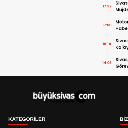
Sivas
17:32
Müjde
Motor
17:00
Haber
İndi
Sivas
16:14
Kalkı
Sivas
14:03
Görev
KATEGORİLER
Bİ