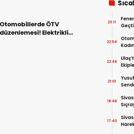
Sıca
Fener
23:11
Otomobillerde ÖTV
Geçti
düzenlemesi! Elektrikli
Avant
Otomo
araçlara ve pick-up’lara
22:54
Kadın
büyük zam!
Ağır 
Ulaş’
22:46
Ekipl
Yusuf
21:01
Sendr
Büyük
Sivas
18:46
Sıçra
Yaktı
Sivas
17:40
Harek
Açıkl