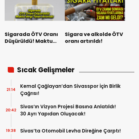
Sigarada ÖTV Oranı
Sigara ve alkolde ÖTV
Düşürüldü! Maktu
oranı artırıldı!
Vergi Tutarı Artırıldı!
Sıcak Gelişmeler
Kemal Çağlayan’dan Sivasspor İçin Birlik
21:14
Çağrısı!
Sivas’ın Vizyon Projesi Basına Anlatıldı!
20:42
30 Ayrı Yapıdan Oluşacak!
Sivas’ta Otomobil Levha Direğine Çarptı!
19:38