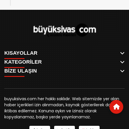
KISAYOLLAR
KATEGORİLER
ANASAYFA
BİZE ULAŞIN
AKSU CANLI
WHATSAPP
MEYDAN CANLI
SPOR
0346 221 00 60
MEDRESELER CANLI
SİYASET
MERAKÜM CANLI
buyuksivashaber@gmail.com
BELEDİYE
YUKARI TEKKE CANLI
buyuksivas.com her hakkı saklıdır. Web sitemizde yer alan
SİVAS VALİLİĞİ
Örtülüpınar Mah. İnönü Bulvarı Özkahya Apt. Kat:3 D:7
KURUMSAL KİMLİK
haber içerikleri izin alınmadan, kaynak gösterilerek dahi
ÜNİVERSİTE
Sivas
REKLAM FİYATLARI
iktibas edilemez. Kanuna aykırı ve izinsiz olarak
KURUMLAR
BİZE ULAŞIN
kopyalanamaz, başka yerde yayınlanamaz.
STK
KÜNYE
YORUM
RESMİ İLANLAR