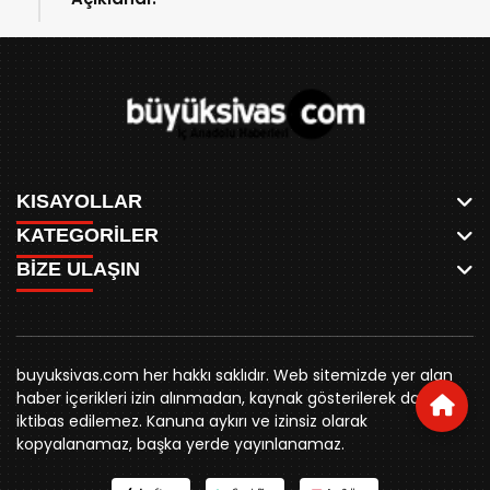
KISAYOLLAR
KATEGORİLER
ANASAYFA
BİZE ULAŞIN
AKSU CANLI
WHATSAPP
MEYDAN CANLI
SPOR
0346 221 00 60
MEDRESELER CANLI
SİYASET
MERAKÜM CANLI
buyuksivashaber@gmail.com
BELEDİYE
YUKARI TEKKE CANLI
buyuksivas.com her hakkı saklıdır. Web sitemizde yer alan
SİVAS VALİLİĞİ
Örtülüpınar Mah. İnönü Bulvarı Özkahya Apt. Kat:3 D:7
KURUMSAL KİMLİK
haber içerikleri izin alınmadan, kaynak gösterilerek dahi
ÜNİVERSİTE
Sivas
REKLAM FİYATLARI
iktibas edilemez. Kanuna aykırı ve izinsiz olarak
KURUMLAR
BİZE ULAŞIN
kopyalanamaz, başka yerde yayınlanamaz.
STK
KÜNYE
YORUM
RESMİ İLANLAR