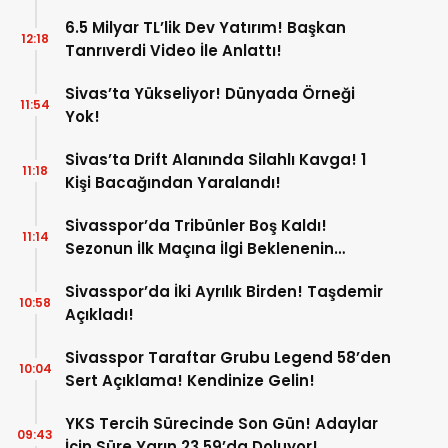
6.5 Milyar TL’lik Dev Yatırım! Başkan
12:18
Tanrıverdi Video İle Anlattı!
Sivas’ta Yükseliyor! Dünyada Örneği
11:54
Yok!
Sivas’ta Drift Alanında Silahlı Kavga! 1
11:18
Kişi Bacağından Yaralandı!
Sivasspor’da Tribünler Boş Kaldı!
11:14
Sezonun İlk Maçına İlgi Beklenenin
Altında!
Sivasspor’da İki Ayrılık Birden! Taşdemir
10:58
Açıkladı!
Sivasspor Taraftar Grubu Legend 58’den
10:04
Sert Açıklama! Kendinize Gelin!
YKS Tercih Sürecinde Son Gün! Adaylar
09:43
İçin Süre Yarın 23.59’da Doluyor!