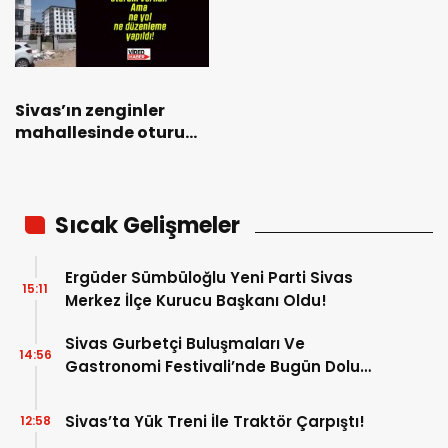
Sivas’ın zenginler
mahallesinde oturum
verildi! Ama ne yol ne
düzenleme yapıldı!
Sıcak Gelişmeler
Ergüder Sümbüloğlu Yeni Parti Sivas
15:11
Merkez İlçe Kurucu Başkanı Oldu!
Sivas Gurbetçi Buluşmaları Ve
14:56
Gastronomi Festivali’nde Bugün Dolu
Dolu Program!
Sivas’ta Yük Treni İle Traktör Çarpıştı!
12:58