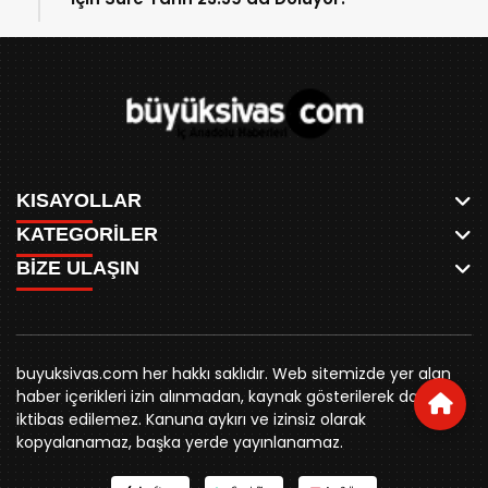
KISAYOLLAR
KATEGORİLER
ANASAYFA
BİZE ULAŞIN
AKSU CANLI
WHATSAPP
MEYDAN CANLI
SPOR
0346 221 00 60
MEDRESELER CANLI
SİYASET
MERAKÜM CANLI
buyuksivashaber@gmail.com
BELEDİYE
YUKARI TEKKE CANLI
buyuksivas.com her hakkı saklıdır. Web sitemizde yer alan
SİVAS VALİLİĞİ
Örtülüpınar Mah. İnönü Bulvarı Özkahya Apt. Kat:3 D:7
KURUMSAL KİMLİK
haber içerikleri izin alınmadan, kaynak gösterilerek dahi
ÜNİVERSİTE
Sivas
REKLAM FİYATLARI
iktibas edilemez. Kanuna aykırı ve izinsiz olarak
KURUMLAR
BİZE ULAŞIN
kopyalanamaz, başka yerde yayınlanamaz.
STK
KÜNYE
YORUM
RESMİ İLANLAR