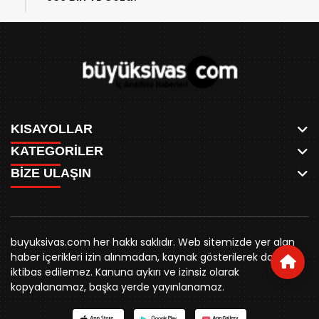
KISAYOLLAR
KATEGORİLER
ANASAYFA
BİZE ULAŞIN
AKSU CANLI
WHATSAPP
MEYDAN CANLI
SPOR
0346 221 00 60
MEDRESELER CANLI
SİYASET
MERAKÜM CANLI
buyuksivashaber@gmail.com
BELEDİYE
YUKARI TEKKE CANLI
buyuksivas.com her hakkı saklıdır. Web sitemizde yer alan
SİVAS VALİLİĞİ
Örtülüpınar Mah. İnönü Bulvarı Özkahya Apt. Kat:3 D:7
KURUMSAL KİMLİK
haber içerikleri izin alınmadan, kaynak gösterilerek dahi
ÜNİVERSİTE
Sivas
REKLAM FİYATLARI
iktibas edilemez. Kanuna aykırı ve izinsiz olarak
KURUMLAR
BİZE ULAŞIN
kopyalanamaz, başka yerde yayınlanamaz.
STK
KÜNYE
YORUM
RESMİ İLANLAR