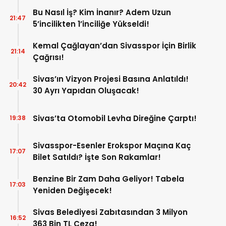
Mağduriyetleri Hızla Çözmek!
Bu Nasıl İş? Kim İnanır? Adem Uzun
21:47
5’incilikten 1’inciliğe Yükseldi!
Kemal Çağlayan’dan Sivasspor İçin Birlik
21:14
Çağrısı!
Sivas’ın Vizyon Projesi Basına Anlatıldı!
20:42
30 Ayrı Yapıdan Oluşacak!
Sivas’ta Otomobil Levha Direğine Çarptı!
19:38
Sivasspor-Esenler Erokspor Maçına Kaç
17:07
Bilet Satıldı? İşte Son Rakamlar!
Benzine Bir Zam Daha Geliyor! Tabela
17:03
Yeniden Değişecek!
Sivas Belediyesi Zabıtasından 3 Milyon
16:52
363 Bin TL Ceza!