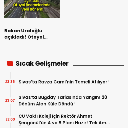
Bakan Uraloğlu
açıkladı! Otoyol
ödemelerinde yeni
dönem!
Sıcak Gelişmeler
Sivas’ta Ravza Cami’nin Temeli Atılıyor!
23:35
Sivas’ta Buğday Tarlasında Yangın! 20
23:07
Dönüm Alan Küle Döndü!
CÜ Vakfı Koleji İçin Rektör Ahmet
22:00
Şengönül’ün A ve B Planı Hazır! Tek Amaç