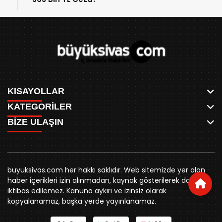
KISAYOLLAR
KATEGORİLER
ANASAYFA
BİZE ULAŞIN
AKSU CANLI
WHATSAPP
MEYDAN CANLI
SPOR
0346 221 00 60
MEDRESELER CANLI
SİYASET
MERAKÜM CANLI
buyuksivashaber@gmail.com
BELEDİYE
YUKARI TEKKE CANLI
buyuksivas.com her hakkı saklıdır. Web sitemizde yer alan
SİVAS VALİLİĞİ
Örtülüpınar Mah. İnönü Bulvarı Özkahya Apt. Kat:3 D:7
KURUMSAL KİMLİK
haber içerikleri izin alınmadan, kaynak gösterilerek dahi
ÜNİVERSİTE
Sivas
REKLAM FİYATLARI
iktibas edilemez. Kanuna aykırı ve izinsiz olarak
KURUMLAR
BİZE ULAŞIN
kopyalanamaz, başka yerde yayınlanamaz.
STK
KÜNYE
YORUM
RESMİ İLANLAR