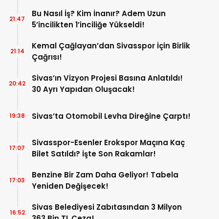
Mağduriyetleri Hızla Çözmek!
Bu Nasıl İş? Kim İnanır? Adem Uzun
21:47
5’incilikten 1’inciliğe Yükseldi!
Kemal Çağlayan’dan Sivasspor İçin Birlik
21:14
Çağrısı!
Sivas’ın Vizyon Projesi Basına Anlatıldı!
20:42
30 Ayrı Yapıdan Oluşacak!
Sivas’ta Otomobil Levha Direğine Çarptı!
19:38
Sivasspor-Esenler Erokspor Maçına Kaç
17:07
Bilet Satıldı? İşte Son Rakamlar!
Benzine Bir Zam Daha Geliyor! Tabela
17:03
Yeniden Değişecek!
Sivas Belediyesi Zabıtasından 3 Milyon
16:52
363 Bin TL Ceza!