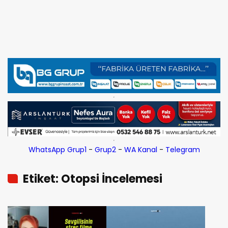
WhatsApp Grup1
-
Grup2
-
WA Kanal
-
Telegram
Etiket: Otopsi İncelemesi