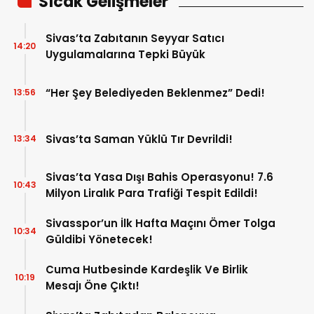
Sıcak Gelişmeler
Sivas’ta Zabıtanın Seyyar Satıcı
14:20
Uygulamalarına Tepki Büyük
“Her Şey Belediyeden Beklenmez” Dedi!
13:56
Sivas’ta Saman Yüklü Tır Devrildi!
13:34
Sivas’ta Yasa Dışı Bahis Operasyonu! 7.6
10:43
Milyon Liralık Para Trafiği Tespit Edildi!
Sivasspor’un İlk Hafta Maçını Ömer Tolga
10:34
Güldibi Yönetecek!
Cuma Hutbesinde Kardeşlik Ve Birlik
10:19
Mesajı Öne Çıktı!