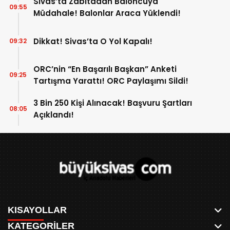
Sivas’ta Zabıtadan Baloncuya
09:55
Müdahale! Balonlar Araca Yüklendi!
Dikkat! Sivas’ta O Yol Kapalı!
09:32
ORC’nin “En Başarılı Başkan” Anketi
09:25
Tartışma Yarattı! ORC Paylaşımı Sildi!
3 Bin 250 Kişi Alınacak! Başvuru Şartları
08:05
Açıklandı!
KISAYOLLAR
KATEGORİLER