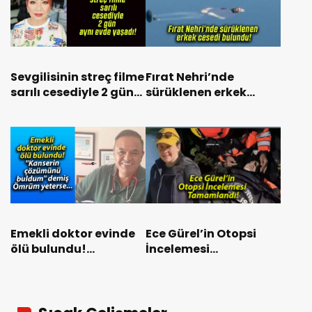
Sevgilisinin streç filme
Fırat Nehri’nde
sarılı cesediyle 2 gün
sürüklenen erkek
aynı evde yaşadı!
cesedi bulundu!
Emekli doktor evinde
Ece Gürel’in Otopsi
ölü bulundu!
İncelemesi
“Kanserin çözümünü
Tamamlandı!
buldum” demiş:
Ömrüm yeterse…