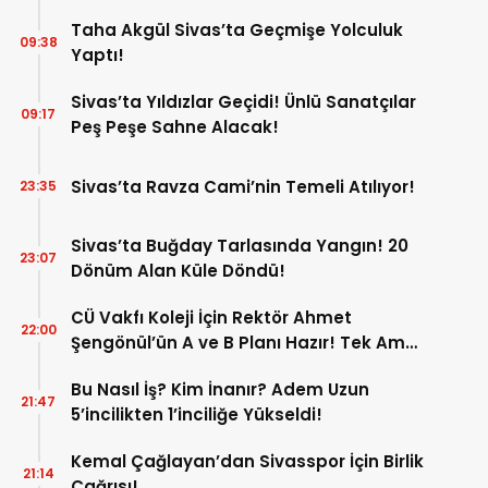
Taha Akgül Sivas’ta Geçmişe Yolculuk
09:38
Yaptı!
Sivas’ta Yıldızlar Geçidi! Ünlü Sanatçılar
09:17
Peş Peşe Sahne Alacak!
Sivas’ta Ravza Cami’nin Temeli Atılıyor!
23:35
Sivas’ta Buğday Tarlasında Yangın! 20
23:07
Dönüm Alan Küle Döndü!
CÜ Vakfı Koleji İçin Rektör Ahmet
22:00
Şengönül’ün A ve B Planı Hazır! Tek Amaç
Mağduriyetleri Hızla Çözmek!
Bu Nasıl İş? Kim İnanır? Adem Uzun
21:47
5’incilikten 1’inciliğe Yükseldi!
Kemal Çağlayan’dan Sivasspor İçin Birlik
21:14
Çağrısı!