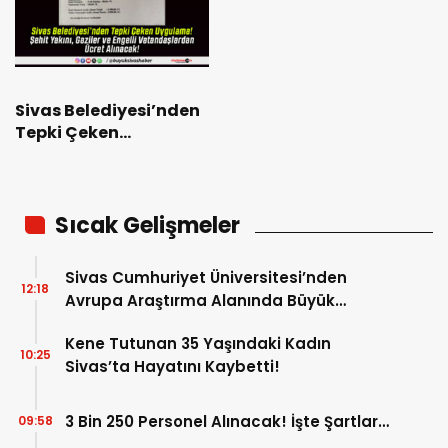
Sivas Belediyesi’nden
Tepki Çeken
Uygulama! Şehit
Yakını, Gaziler ve
Engelli
Vatandaşlardan
Sıcak Gelişmeler
Ücret Alınacak!
Sivas Cumhuriyet Üniversitesi’nden
12:18
Avrupa Araştırma Alanında Büyük
Başarı!
Kene Tutunan 35 Yaşındaki Kadın
10:25
Sivas’ta Hayatını Kaybetti!
3 Bin 250 Personel Alınacak! İşte Şartlar…
09:58