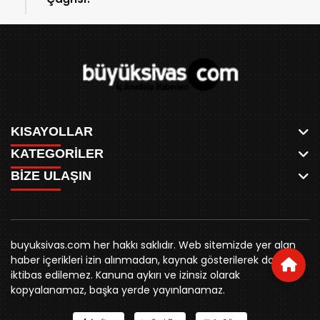
KISAYOLLAR
KATEGORİLER
ANASAYFA
BİZE ULAŞIN
AKSU CANLI
WHATSAPP
MEYDAN CANLI
SPOR
0346 221 00 60
MEDRESELER CANLI
SİYASET
MERAKÜM CANLI
buyuksivashaber@gmail.com
BELEDİYE
YUKARI TEKKE CANLI
buyuksivas.com her hakkı saklıdır. Web sitemizde yer alan
SİVAS VALİLİĞİ
Örtülüpınar Mah. İnönü Bulvarı Özkahya Apt. Kat:3 D:7
KURUMSAL KİMLİK
haber içerikleri izin alınmadan, kaynak gösterilerek dahi
ÜNİVERSİTE
Sivas
REKLAM FİYATLARI
iktibas edilemez. Kanuna aykırı ve izinsiz olarak
KURUMLAR
BİZE ULAŞIN
kopyalanamaz, başka yerde yayınlanamaz.
STK
KÜNYE
YORUM
RESMİ İLANLAR