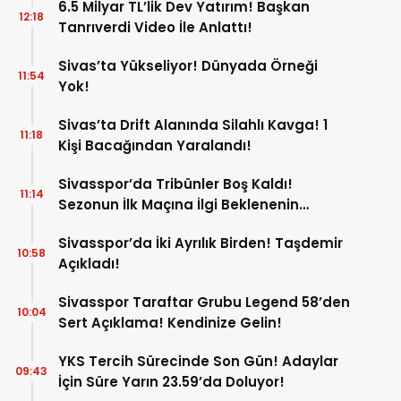
6.5 Milyar TL’lik Dev Yatırım! Başkan
12:18
Tanrıverdi Video İle Anlattı!
Sivas’ta Yükseliyor! Dünyada Örneği
11:54
Yok!
Sivas’ta Drift Alanında Silahlı Kavga! 1
11:18
Kişi Bacağından Yaralandı!
Sivasspor’da Tribünler Boş Kaldı!
11:14
Sezonun İlk Maçına İlgi Beklenenin
Altında!
Sivasspor’da İki Ayrılık Birden! Taşdemir
10:58
Açıkladı!
Sivasspor Taraftar Grubu Legend 58’den
10:04
Sert Açıklama! Kendinize Gelin!
YKS Tercih Sürecinde Son Gün! Adaylar
09:43
İçin Süre Yarın 23.59’da Doluyor!