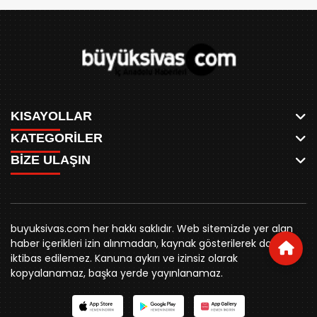
KISAYOLLAR
KATEGORİLER
ANASAYFA
BİZE ULAŞIN
AKSU CANLI
WHATSAPP
MEYDAN CANLI
SPOR
0346 221 00 60
MEDRESELER CANLI
SİYASET
MERAKÜM CANLI
buyuksivashaber@gmail.com
BELEDİYE
YUKARI TEKKE CANLI
buyuksivas.com her hakkı saklıdır. Web sitemizde yer alan
SİVAS VALİLİĞİ
Örtülüpınar Mah. İnönü Bulvarı Özkahya Apt. Kat:3 D:7
KURUMSAL KİMLİK
haber içerikleri izin alınmadan, kaynak gösterilerek dahi
ÜNİVERSİTE
Sivas
REKLAM FİYATLARI
iktibas edilemez. Kanuna aykırı ve izinsiz olarak
KURUMLAR
BİZE ULAŞIN
kopyalanamaz, başka yerde yayınlanamaz.
STK
KÜNYE
YORUM
RESMİ İLANLAR
İLÇELER