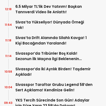
6.5 Milyar TL’lik Dev Yatırım! Başkan
12:18
Tanrıverdi Video İle Anlattı!
Sivas’ta Yükseliyor! Dünyada Örneği
11:54
Yok!
Sivas’ta Drift Alanında Silahlı Kavga! 1
11:18
Kişi Bacağından Yaralandı!
Sivasspor’da Tribünler Boş Kaldı!
11:14
Sezonun İlk Maçına İlgi Beklenenin
Altında!
Sivasspor’da İki Ayrılık Birden! Taşdemir
10:58
Açıkladı!
Sivasspor Taraftar Grubu Legend 58’den
10:04
Sert Açıklama! Kendinize Gelin!
YKS Tercih Sürecinde Son Gün! Adaylar
09:43
İçin Süre Yarın 23.59’da Doluyor!