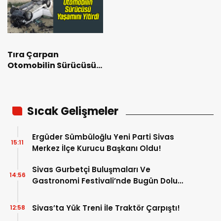
Tıra Çarpan
Otomobilin Sürücüsü
Yaşamını Yitirdi
Sıcak Gelişmeler
Ergüder Sümbüloğlu Yeni Parti Sivas
15:11
Merkez İlçe Kurucu Başkanı Oldu!
Sivas Gurbetçi Buluşmaları Ve
14:56
Gastronomi Festivali’nde Bugün Dolu
Dolu Program!
Sivas’ta Yük Treni İle Traktör Çarpıştı!
12:58