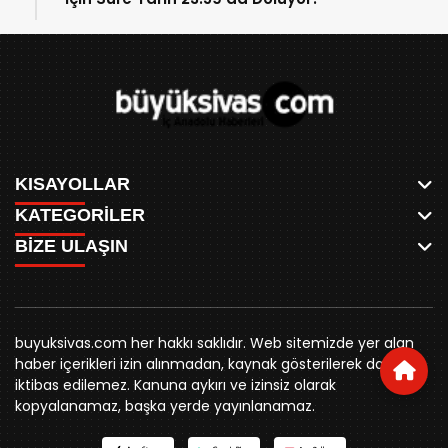
KISAYOLLAR
KATEGORİLER
ANASAYFA
BİZE ULAŞIN
AKSU CANLI
WHATSAPP
MEYDAN CANLI
SPOR
0346 221 00 60
MEDRESELER CANLI
SİYASET
MERAKÜM CANLI
buyuksivashaber@gmail.com
BELEDİYE
YUKARI TEKKE CANLI
buyuksivas.com her hakkı saklıdır. Web sitemizde yer alan
SİVAS VALİLİĞİ
Örtülüpınar Mah. İnönü Bulvarı Özkahya Apt. Kat:3 D:7
KURUMSAL KİMLİK
haber içerikleri izin alınmadan, kaynak gösterilerek dahi
ÜNİVERSİTE
Sivas
REKLAM FİYATLARI
iktibas edilemez. Kanuna aykırı ve izinsiz olarak
KURUMLAR
BİZE ULAŞIN
kopyalanamaz, başka yerde yayınlanamaz.
STK
KÜNYE
YORUM
RESMİ İLANLAR