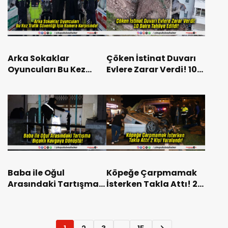
Arka Sokaklar
Çöken İstinat Duvarı
Oyuncuları Bu Kez
Evlere Zarar Verdi! 10
Trafik Güvenliği İçin
Daire Tahliye Edildi!
Kamera Karşısında!
Baba ile Oğul
Köpeğe Çarpmamak
Arasındaki Tartışma
İsterken Takla Attı! 2
Bıçaklı Kavgaya
Kişi Yaralandı!
Dönüştü!