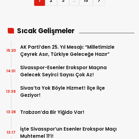
1
2
3
…
15
Sıcak Gelişmeler
AK Parti’den 25. Yıl Mesajı: “Milletimizle
15:20
Çeyrek Asır, Türkiye Geleceğe Hazır”
Sivasspor-Esenler Erokspor Maçına
14:01
Gelecek Seyirci Sayısı Çok Az!
Sivas’ta Yok Böyle Hizmet! İlçe İlçe
13:36
Geziyor!
Trabzon’da Bir Yiğido Var!
13:28
İşte Sivasspor’un Esenler Erokspor Maçı
13:17
Muhtemel 11’i!