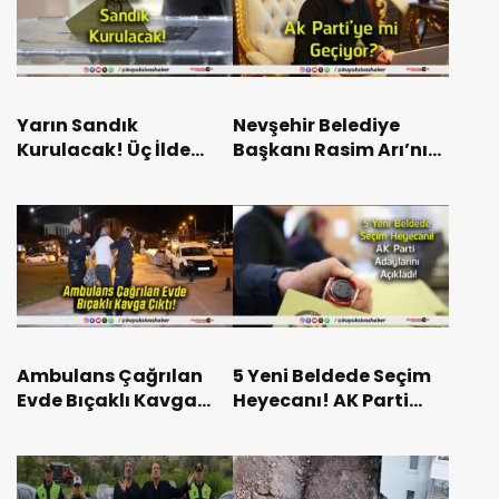
Yarın Sandık
Nevşehir Belediye
Kurulacak! Üç İlde
Başkanı Rasim Arı’nın
Yerel Ara Seçim
AK Parti’ye Geçeceği
Heyecanı!
İddiası Gündem Oldu!
Ambulans Çağrılan
5 Yeni Beldede Seçim
Evde Bıçaklı Kavga
Heyecanı! AK Parti
Çıktı!
Adaylarını Açıkladı!