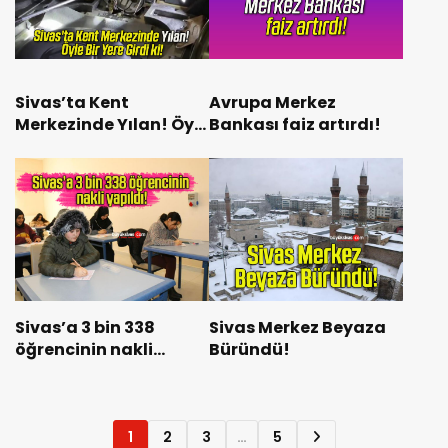
Sivas’ta Kent
Avrupa Merkez
Merkezinde Yılan! Öyle
Bankası faiz artırdı!
Bir Yere Girdi ki!
Sivas’a 3 bin 338
Sivas Merkez Beyaza
öğrencinin nakli
Büründü!
yapıldı!
1
2
3
…
5