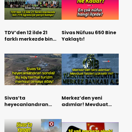
TDV’den 12 ilde 21
Sivas Nüfusu 650 Bine
farklı merkezde bin
Yaklaştı!
774 öğrenciye yarıyıl
kampı!
Sivas’ta
Merkez’den yeni
heyecanlandıran
adımlar! Mevduat
sondaj! Bu köy termal
faizleri yükselir mi?
turizm merkezi
olmaya aday!