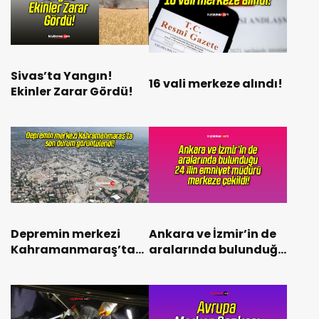
Sivas’ta Yangın!
16 vali merkeze alındı!
Ekinler Zarar Gördü!
Depremin merkezi
Ankara ve İzmir’in de
Kahramanmaraş’ta
aralarında bulunduğu
son durum
24 ilin emniyet
görüntülendi!
müdürü merkeze
çekildi!