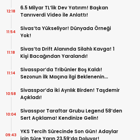
6.5 Milyar TL’lik Dev Yatırım! Başkan
12:18
Tanrıverdi Video İle Anlattı!
Sivas’ta Yükseliyor! Dünyada Örneği
11:54
Yok!
Sivas’ta Drift Alanında Silahlı Kavga! 1
11:18
Kişi Bacağından Yaralandı!
Sivasspor’da Tribünler Boş Kaldı!
11:14
Sezonun İlk Maçına İlgi Beklenenin
Altında!
Sivasspor’da İki Ayrılık Birden! Taşdemir
10:58
Açıkladı!
Sivasspor Taraftar Grubu Legend 58’den
10:04
Sert Açıklama! Kendinize Gelin!
YKS Tercih Sürecinde Son Gün! Adaylar
09:43
İçin Süre Yarın 23.59’da Doluyor!