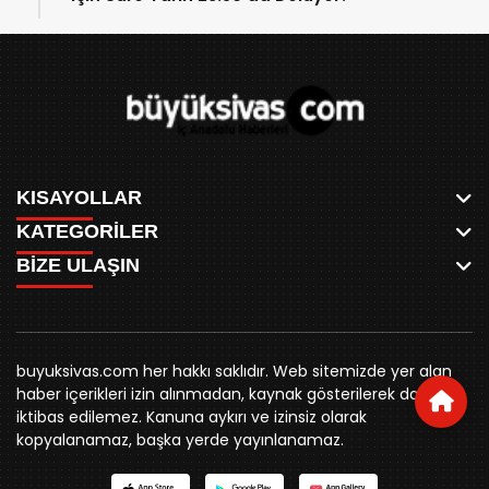
KISAYOLLAR
KATEGORİLER
ANASAYFA
BİZE ULAŞIN
AKSU CANLI
WHATSAPP
MEYDAN CANLI
SPOR
0346 221 00 60
MEDRESELER CANLI
SİYASET
MERAKÜM CANLI
buyuksivashaber@gmail.com
BELEDİYE
YUKARI TEKKE CANLI
buyuksivas.com her hakkı saklıdır. Web sitemizde yer alan
SİVAS VALİLİĞİ
Örtülüpınar Mah. İnönü Bulvarı Özkahya Apt. Kat:3 D:7
KURUMSAL KİMLİK
haber içerikleri izin alınmadan, kaynak gösterilerek dahi
ÜNİVERSİTE
Sivas
REKLAM FİYATLARI
iktibas edilemez. Kanuna aykırı ve izinsiz olarak
KURUMLAR
BİZE ULAŞIN
kopyalanamaz, başka yerde yayınlanamaz.
STK
KÜNYE
YORUM
RESMİ İLANLAR