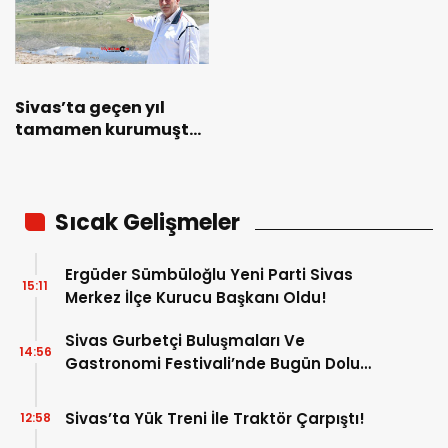
Sivas’ta geçen yıl
tamamen kurumuştu!
İşte son durumu..
Sıcak Gelişmeler
Ergüder Sümbüloğlu Yeni Parti Sivas
15:11
Merkez İlçe Kurucu Başkanı Oldu!
Sivas Gurbetçi Buluşmaları Ve
14:56
Gastronomi Festivali’nde Bugün Dolu
Dolu Program!
Sivas’ta Yük Treni İle Traktör Çarpıştı!
12:58