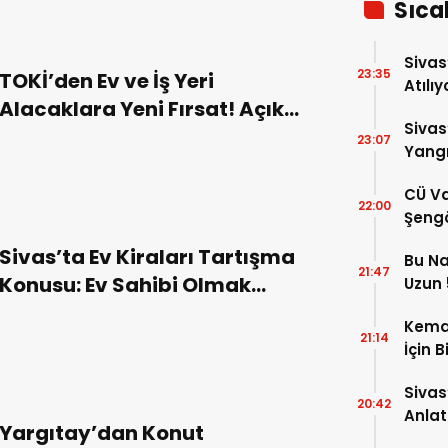
Sıca
Sivas
23:35
TOKİ’den Ev ve İş Yeri
Atılıy
Alacaklara Yeni Fırsat! Açık
Sivas
Artırma Tarihi ve Ödeme
23:07
Yangı
Koşulları Belli Oldu!
Dönd
CÜ Va
22:00
Şengö
Tek A
Sivas’ta Ev Kiraları Tartışma
Bu Na
Çözm
21:47
Konusu: Ev Sahibi Olmak
Uzun 5
Yükse
Giderek Zorlaşıyor
Kema
21:14
İçin B
Sivas
20:42
Anlat
Yargıtay’dan Konut
Oluş