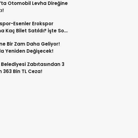
’ta Otomobil Levha Direğine
ı!
spor-Esenler Erokspor
a Kaç Bilet Satıldı? İşte Son
mlar!
ne Bir Zam Daha Geliyor!
a Yeniden Değişecek!
 Belediyesi Zabıtasından 3
n 363 Bin TL Ceza!