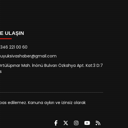
ZE ULAŞIN
346 221 00 60
buyuksivashaber@gmail.com
rtülüpınar Mah. İnönü Bulvarı Özkahya Apt. Kat:3 D:7
s
bas edilemez. Kanuna aykırı ve izinsiz olarak