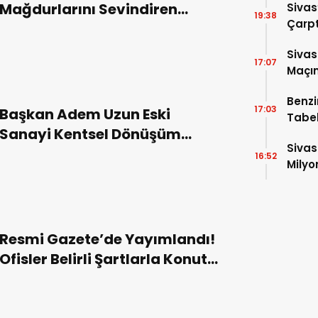
Mağdurlarını Sevindiren
Sivas
19:38
Çarpt
Emsal Karar!
Sivas
17:07
Maçın
Raka
Benzi
17:03
Başkan Adem Uzun Eski
Tabel
Sanayi Kentsel Dönüşüm
Sivas
Projesi’nde İncelemelerde
16:52
Milyo
Bulundu!
Resmi Gazete’de Yayımlandı!
Ofisler Belirli Şartlarla Konuta
Dönüştürülebilecek!