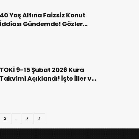
40 Yaş Altına Faizsiz Konut
İddiası Gündemde! Gözler
TBMM’de!
TOKİ 9-15 Şubat 2026 Kura
Takvimi Açıklandı! İşte İller ve
Tarihler!
3
…
7