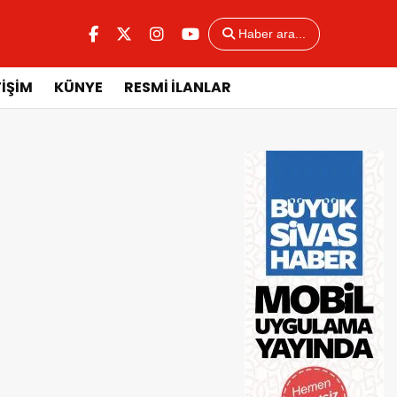
Haber ara...
TİŞİM
KÜNYE
RESMİ İLANLAR