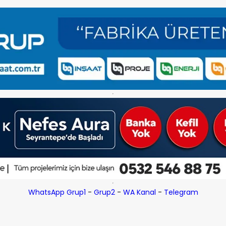
WhatsApp Grup1
-
Grup2
-
WA Kanal
-
Telegram