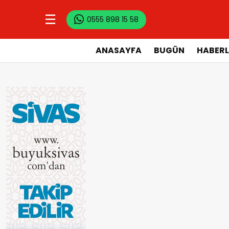
☰
0555 898 15 58
ANASAYFA
BUGÜN
HABERL