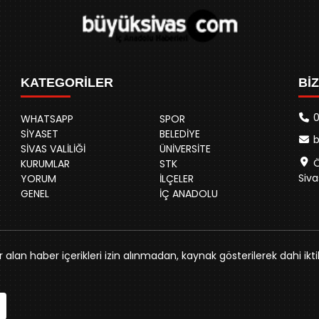
KATEGORİLER
Bİ
0
WHATSAPP
SPOR
SİYASET
BELEDİYE
SİVAS VALİLİĞİ
ÜNİVERSİTE
Ö
KURUMLAR
STK
Siva
YORUM
İLÇELER
GENEL
İÇ ANADOLU
alan haber içerikleri izin alınmadan, kaynak gösterilerek dahi ikti