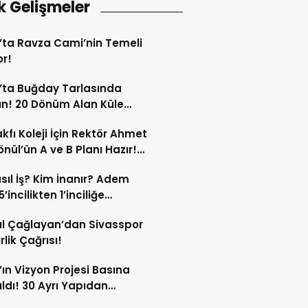
k Gelişmeler
’ta Ravza Cami’nin Temeli
or!
’ta Buğday Tarlasında
n! 20 Dönüm Alan Küle
ü!
kfı Koleji İçin Rektör Ahmet
nül’ün A ve B Planı Hazır!
maç Mağduriyetleri Hızla
sıl İş? Kim İnanır? Adem
ek!
’incilikten 1’inciliğe
ldi!
l Çağlayan’dan Sivasspor
irlik Çağrısı!
’ın Vizyon Projesi Basına
ıldı! 30 Ayrı Yapıdan
acak!