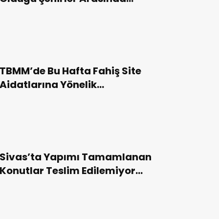
Sivas da Yer Aldı!
TBMM’de Bu Hafta Fahiş Site
Aidatlarına Yönelik
Düzenleme Görüşülecek!
Sivas’ta Yapımı Tamamlanan
Konutlar Teslim Edilemiyor
İddiası Tepki Çekti!