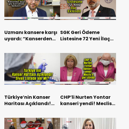
Uzmanı kansere karşı
SGK Geri Ödeme
uyardı: “Kanserden
Listesine 72 Yeni İlaç
değil, geç kalmaktan
Eklendi!
korkalım”
Türkiye’nin Kanser
CHP’li Nurten Yontar
Haritası Açıklandı!
kanseri yendi! Meclis’e
Sivas Listede Var Mı?
geri döndü!