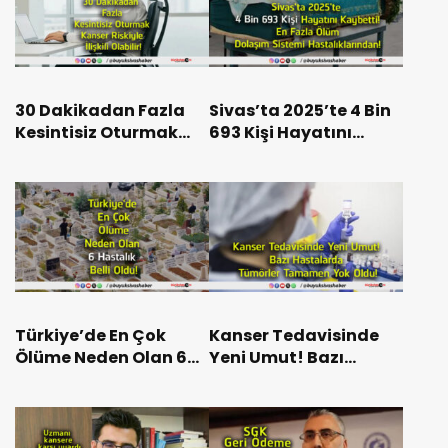
30 Dakikadan Fazla
Sivas’ta 2025’te 4 Bin
Kesintisiz Oturmak
693 Kişi Hayatını
Kanser Riskiyle İlişkili
Kaybetti! En Fazla
Olabilir!
Ölüm Dolaşım Sistemi
Hastalıklarından!
Türkiye’de En Çok
Kanser Tedavisinde
Ölüme Neden Olan 6
Yeni Umut! Bazı
Hastalık Belli Oldu!
Hastalarda Tümörler
Tamamen Yok Oldu!