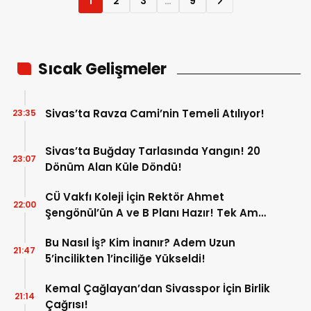
1
2
3
…
9
Sıcak Gelişmeler
Sivas’ta Ravza Cami’nin Temeli Atılıyor!
23:35
Sivas’ta Buğday Tarlasında Yangın! 20
23:07
Dönüm Alan Küle Döndü!
CÜ Vakfı Koleji İçin Rektör Ahmet
22:00
Şengönül’ün A ve B Planı Hazır! Tek Amaç
Mağduriyetleri Hızla Çözmek!
Bu Nasıl İş? Kim İnanır? Adem Uzun
21:47
5’incilikten 1’inciliğe Yükseldi!
Kemal Çağlayan’dan Sivasspor İçin Birlik
21:14
Çağrısı!