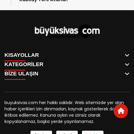
KISAYOLLAR
KATEGORİLER
ANASAYFA
BİZE ULAŞIN
AKSU CANLI
WHATSAPP
MEYDAN CANLI
SPOR
0346 221 00 60
MEDRESELER CANLI
SİYASET
MERAKÜM CANLI
buyuksivashaber@gmail.com
BELEDİYE
YUKARI TEKKE CANLI
buyuksivas.com her hakkı saklıdır. Web sitemizde yer alan
SİVAS VALİLİĞİ
Örtülüpınar Mah. İnönü Bulvarı Özkahya Apt. Kat:3 D:7
KURUMSAL KİMLİK
haber içerikleri izin alınmadan, kaynak gösterilerek dahi
ÜNİVERSİTE
Sivas
REKLAM FİYATLARI
iktibas edilemez. Kanuna aykırı ve izinsiz olarak
KURUMLAR
BİZE ULAŞIN
kopyalanamaz, başka yerde yayınlanamaz.
STK
KÜNYE
YORUM
RESMİ İLANLAR