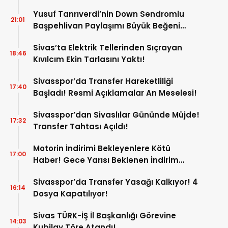
Yusuf Tanrıverdi’nin Down Sendromlu
21:01
Başpehlivan Paylaşımı Büyük Beğeni
Topladı!
Sivas’ta Elektrik Tellerinden Sıçrayan
18:46
Kıvılcım Ekin Tarlasını Yaktı!
Sivasspor’da Transfer Hareketliliği
17:40
Başladı! Resmi Açıklamalar An Meselesi!
Sivasspor’dan Sivaslılar Gününde Müjde!
17:32
Transfer Tahtası Açıldı!
Motorin İndirimi Bekleyenlere Kötü
17:00
Haber! Gece Yarısı Beklenen İndirim
Pompaya Yansımayacak!
Sivasspor’da Transfer Yasağı Kalkıyor! 4
16:14
Dosya Kapatılıyor!
Sivas TÜRK-İŞ İl Başkanlığı Görevine
14:03
Kubilay Töre Atandı!