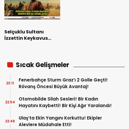
Selçuklu Sultanı
İzzettin Keykavus
vefatının 806’ncı
yılında anıldı!
Sıcak Gelişmeler
Fenerbahçe Sturm Graz’ı 2 Golle Geçti!
23:11
Rövanş Öncesi Büyük Avantaj!
Otomobilde Silah Sesleri! Bir Kadın
22:54
Hayatını Kaybetti! Bir Kişi Ağır Yaralandı!
Ulaş’ta Ekin Yangını Korkuttu! Ekipler
22:46
Alevlere Müdahale Etti!