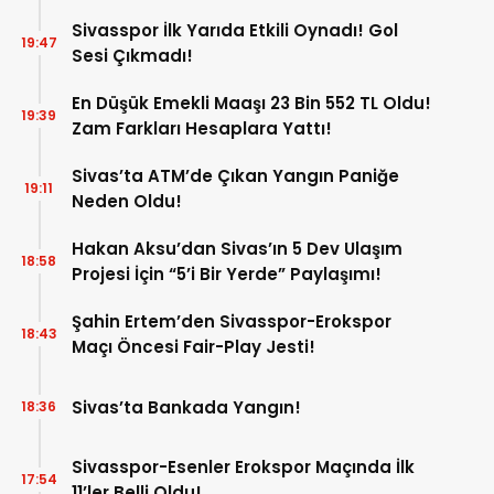
Sivasspor İlk Yarıda Etkili Oynadı! Gol
19:47
Sesi Çıkmadı!
En Düşük Emekli Maaşı 23 Bin 552 TL Oldu!
19:39
Zam Farkları Hesaplara Yattı!
Sivas’ta ATM’de Çıkan Yangın Paniğe
19:11
Neden Oldu!
Hakan Aksu’dan Sivas’ın 5 Dev Ulaşım
18:58
Projesi İçin “5’i Bir Yerde” Paylaşımı!
Şahin Ertem’den Sivasspor-Erokspor
18:43
Maçı Öncesi Fair-Play Jesti!
Sivas’ta Bankada Yangın!
18:36
Sivasspor-Esenler Erokspor Maçında İlk
17:54
11’ler Belli Oldu!