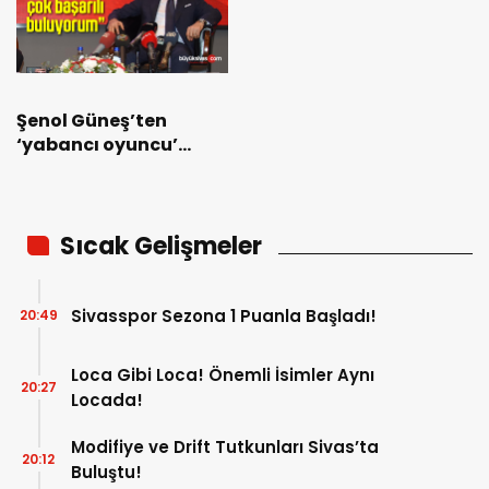
Şenol Güneş’ten
‘yabancı oyuncu’
açıklaması
Sıcak Gelişmeler
Sivasspor Sezona 1 Puanla Başladı!
20:49
Loca Gibi Loca! Önemli İsimler Aynı
20:27
Locada!
Modifiye ve Drift Tutkunları Sivas’ta
20:12
Buluştu!