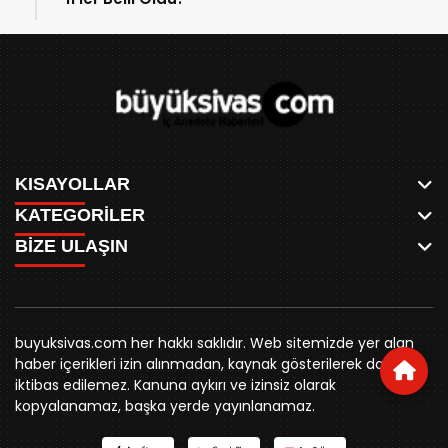
KISAYOLLAR
KATEGORİLER
ANASAYFA
BİZE ULAŞIN
AKSU CANLI
WHATSAPP
MEYDAN CANLI
SPOR
0346 221 00 60
MEDRESELER CANLI
SİYASET
MERAKÜM CANLI
buyuksivashaber@gmail.com
BELEDİYE
YUKARI TEKKE CANLI
buyuksivas.com her hakkı saklıdır. Web sitemizde yer alan
SİVAS VALİLİĞİ
Örtülüpınar Mah. İnönü Bulvarı Özkahya Apt. Kat:3 D:7
KURUMSAL KİMLİK
haber içerikleri izin alınmadan, kaynak gösterilerek dahi
ÜNİVERSİTE
Sivas
REKLAM FİYATLARI
iktibas edilemez. Kanuna aykırı ve izinsiz olarak
KURUMLAR
BİZE ULAŞIN
kopyalanamaz, başka yerde yayınlanamaz.
STK
KÜNYE
YORUM
RESMİ İLANLAR