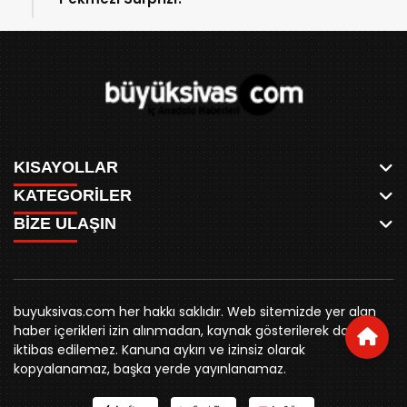
KISAYOLLAR
KATEGORİLER
ANASAYFA
BİZE ULAŞIN
AKSU CANLI
WHATSAPP
MEYDAN CANLI
SPOR
0346 221 00 60
MEDRESELER CANLI
SİYASET
MERAKÜM CANLI
buyuksivashaber@gmail.com
BELEDİYE
YUKARI TEKKE CANLI
buyuksivas.com her hakkı saklıdır. Web sitemizde yer alan
SİVAS VALİLİĞİ
Örtülüpınar Mah. İnönü Bulvarı Özkahya Apt. Kat:3 D:7
KURUMSAL KİMLİK
haber içerikleri izin alınmadan, kaynak gösterilerek dahi
ÜNİVERSİTE
Sivas
REKLAM FİYATLARI
iktibas edilemez. Kanuna aykırı ve izinsiz olarak
KURUMLAR
BİZE ULAŞIN
kopyalanamaz, başka yerde yayınlanamaz.
STK
KÜNYE
YORUM
RESMİ İLANLAR