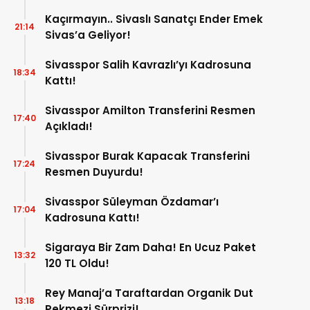
Kaçırmayın.. Sivaslı Sanatçı Ender Emek
21:14
Sivas’a Geliyor!
Sivasspor Salih Kavrazlı’yı Kadrosuna
18:34
Kattı!
Sivasspor Amilton Transferini Resmen
17:40
Açıkladı!
Sivasspor Burak Kapacak Transferini
17:24
Resmen Duyurdu!
Sivasspor Süleyman Özdamar’ı
17:04
Kadrosuna Kattı!
Sigaraya Bir Zam Daha! En Ucuz Paket
13:32
120 TL Oldu!
Rey Manaj’a Taraftardan Organik Dut
13:18
Pekmezi Sürprizi!