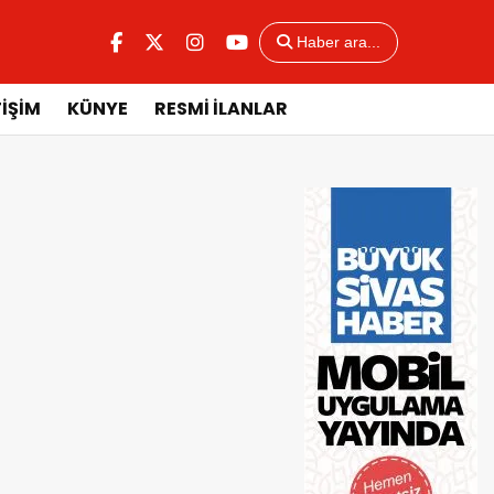
Haber ara...
TİŞİM
KÜNYE
RESMİ İLANLAR