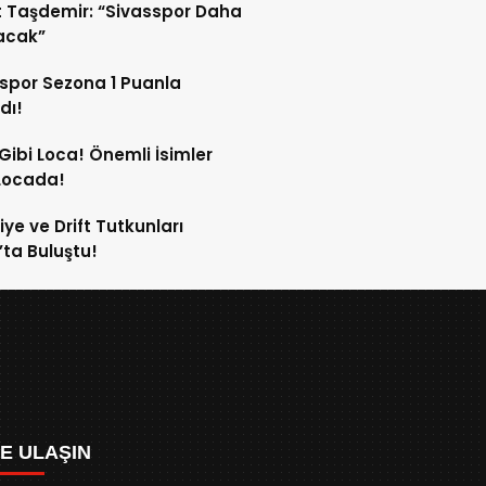
 Taşdemir: “Sivasspor Daha
lacak”
spor Sezona 1 Puanla
dı!
Gibi Loca! Önemli İsimler
Locada!
iye ve Drift Tutkunları
’ta Buluştu!
ZE ULAŞIN