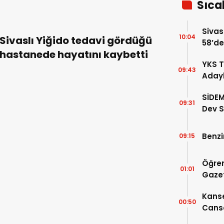
Sıca
Sivas
10:04
Sivaslı Yiğido tedavi gördüğü
58’de
hastanede hayatını kaybetti
Gelin
YKS T
09:43
Adayl
Doluy
SİDEM
09:31
Dev S
Belli 
Benzi
09:15
Öğren
01:01
Gazet
Kanse
00:50
Canse