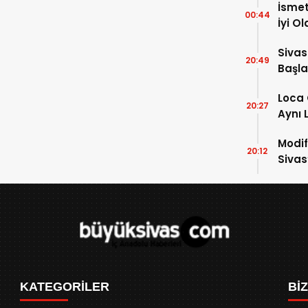
İsmet
00:44
İyi O
Sivas
20:49
Başla
Loca 
20:27
Aynı 
Modif
20:12
Sivas
KATEGORİLER
Bİ