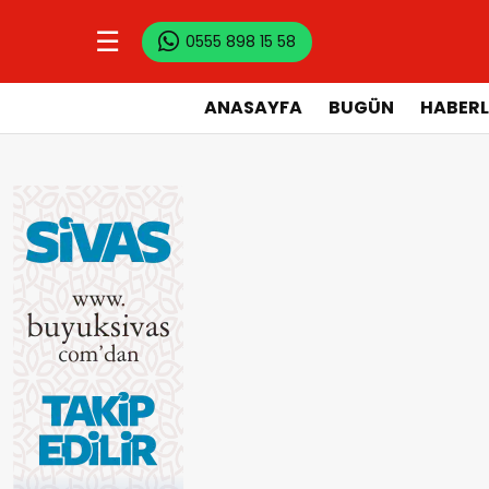
☰
0555 898 15 58
ANASAYFA
BUGÜN
HABERL