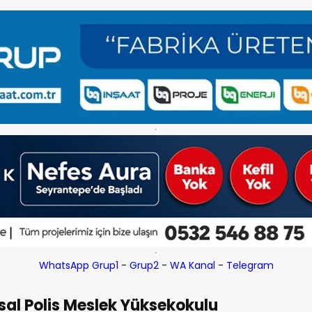
WhatsApp Grup1
-
Grup2
-
WA Kanal
-
Telegram
nsal Polis Meslek Yüksekokulu