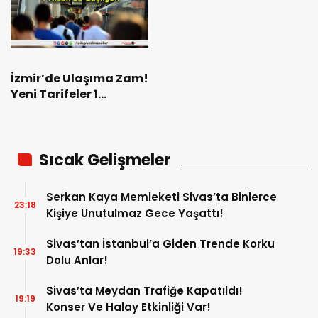
İzmir’de Ulaşıma Zam!
Yeni Tarifeler 1
Nisan’da Başlıyor!
Sıcak Gelişmeler
Serkan Kaya Memleketi Sivas’ta Binlerce
23:18
Kişiye Unutulmaz Gece Yaşattı!
Sivas’tan İstanbul’a Giden Trende Korku
19:33
Dolu Anlar!
Sivas’ta Meydan Trafiğe Kapatıldı!
19:19
Konser Ve Halay Etkinliği Var!