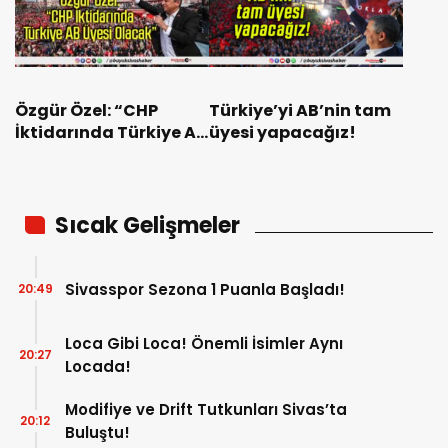
Özgür Özel: “CHP
Türkiye’yi AB’nin tam
İktidarında Türkiye AB
üyesi yapacağız!
Üyesi Olacak”
Sıcak Gelişmeler
Sivasspor Sezona 1 Puanla Başladı!
20:49
Loca Gibi Loca! Önemli İsimler Aynı
20:27
Locada!
Modifiye ve Drift Tutkunları Sivas’ta
20:12
Buluştu!