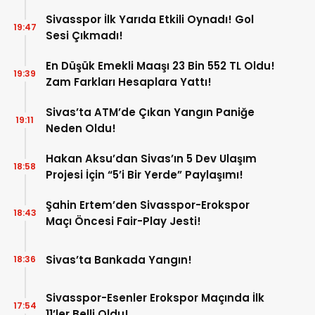
Sivasspor İlk Yarıda Etkili Oynadı! Gol
19:47
Sesi Çıkmadı!
En Düşük Emekli Maaşı 23 Bin 552 TL Oldu!
19:39
Zam Farkları Hesaplara Yattı!
Sivas’ta ATM’de Çıkan Yangın Paniğe
19:11
Neden Oldu!
Hakan Aksu’dan Sivas’ın 5 Dev Ulaşım
18:58
Projesi İçin “5’i Bir Yerde” Paylaşımı!
Şahin Ertem’den Sivasspor-Erokspor
18:43
Maçı Öncesi Fair-Play Jesti!
Sivas’ta Bankada Yangın!
18:36
Sivasspor-Esenler Erokspor Maçında İlk
17:54
11’ler Belli Oldu!