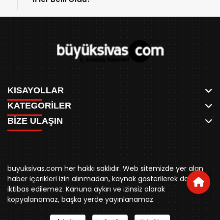
KISAYOLLAR
KATEGORİLER
ANASAYFA
BİZE ULAŞIN
AKSU CANLI
WHATSAPP
MEYDAN CANLI
SPOR
0346 221 00 60
MEDRESELER CANLI
SİYASET
MERAKÜM CANLI
buyuksivashaber@gmail.com
BELEDİYE
YUKARI TEKKE CANLI
buyuksivas.com her hakkı saklıdır. Web sitemizde yer alan
SİVAS VALİLİĞİ
Örtülüpınar Mah. İnönü Bulvarı Özkahya Apt. Kat:3 D:7
KURUMSAL KİMLİK
haber içerikleri izin alınmadan, kaynak gösterilerek dahi
ÜNİVERSİTE
Sivas
REKLAM FİYATLARI
iktibas edilemez. Kanuna aykırı ve izinsiz olarak
KURUMLAR
BİZE ULAŞIN
kopyalanamaz, başka yerde yayınlanamaz.
STK
KÜNYE
YORUM
RESMİ İLANLAR