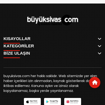
KISAYOLLAR
KATEGORİLER
ANASAYFA
BİZE ULAŞIN
AKSU CANLI
WHATSAPP
MEYDAN CANLI
SPOR
0346 221 00 60
MEDRESELER CANLI
SİYASET
MERAKÜM CANLI
buyuksivashaber@gmail.com
BELEDİYE
YUKARI TEKKE CANLI
buyuksivas.com her hakkı saklıdır. Web sitemizde yer alan
SİVAS VALİLİĞİ
Örtülüpınar Mah. İnönü Bulvarı Özkahya Apt. Kat:3 D:7
KURUMSAL KİMLİK
haber içerikleri izin alınmadan, kaynak gösterilerek dahi
ÜNİVERSİTE
Sivas
REKLAM FİYATLARI
iktibas edilemez. Kanuna aykırı ve izinsiz olarak
KURUMLAR
BİZE ULAŞIN
kopyalanamaz, başka yerde yayınlanamaz.
STK
KÜNYE
YORUM
RESMİ İLANLAR
İLÇELER