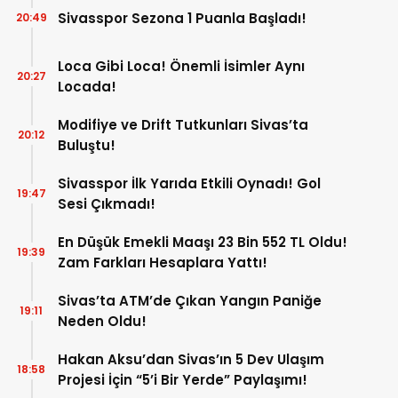
Sivasspor Sezona 1 Puanla Başladı!
20:49
Loca Gibi Loca! Önemli İsimler Aynı
20:27
Locada!
Modifiye ve Drift Tutkunları Sivas’ta
20:12
Buluştu!
Sivasspor İlk Yarıda Etkili Oynadı! Gol
19:47
Sesi Çıkmadı!
En Düşük Emekli Maaşı 23 Bin 552 TL Oldu!
19:39
Zam Farkları Hesaplara Yattı!
Sivas’ta ATM’de Çıkan Yangın Paniğe
19:11
Neden Oldu!
Hakan Aksu’dan Sivas’ın 5 Dev Ulaşım
18:58
Projesi İçin “5’i Bir Yerde” Paylaşımı!