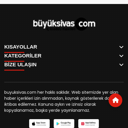
KISAYOLLAR
KATEGORİLER
ANASAYFA
BİZE ULAŞIN
AKSU CANLI
WHATSAPP
MEYDAN CANLI
SPOR
0346 221 00 60
MEDRESELER CANLI
SİYASET
MERAKÜM CANLI
buyuksivashaber@gmail.com
BELEDİYE
YUKARI TEKKE CANLI
buyuksivas.com her hakkı saklıdır. Web sitemizde yer alan
SİVAS VALİLİĞİ
Örtülüpınar Mah. İnönü Bulvarı Özkahya Apt. Kat:3 D:7
KURUMSAL KİMLİK
haber içerikleri izin alınmadan, kaynak gösterilerek dahi
ÜNİVERSİTE
Sivas
REKLAM FİYATLARI
iktibas edilemez. Kanuna aykırı ve izinsiz olarak
KURUMLAR
BİZE ULAŞIN
kopyalanamaz, başka yerde yayınlanamaz.
STK
KÜNYE
YORUM
RESMİ İLANLAR
İLÇELER