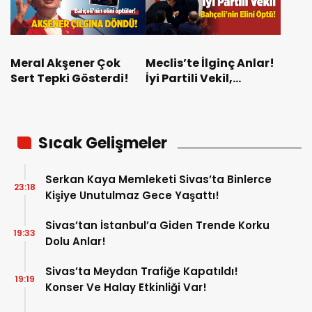
Meral Akşener Çok
Meclis’te İlginç Anlar!
Sert Tepki Gösterdi!
İyi Partili Vekil,
Bahçeli’nin Elini Öptü!
Sıcak Gelişmeler
Serkan Kaya Memleketi Sivas’ta Binlerce
23:18
Kişiye Unutulmaz Gece Yaşattı!
Sivas’tan İstanbul’a Giden Trende Korku
19:33
Dolu Anlar!
Sivas’ta Meydan Trafiğe Kapatıldı!
19:19
Konser Ve Halay Etkinliği Var!