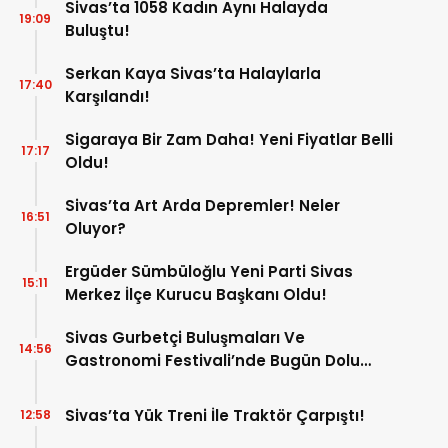
Sivas’ta 1058 Kadın Aynı Halayda
19:09
Buluştu!
Serkan Kaya Sivas’ta Halaylarla
17:40
Karşılandı!
Sigaraya Bir Zam Daha! Yeni Fiyatlar Belli
17:17
Oldu!
Sivas’ta Art Arda Depremler! Neler
16:51
Oluyor?
Ergüder Sümbüloğlu Yeni Parti Sivas
15:11
Merkez İlçe Kurucu Başkanı Oldu!
Sivas Gurbetçi Buluşmaları Ve
14:56
Gastronomi Festivali’nde Bugün Dolu
Dolu Program!
Sivas’ta Yük Treni İle Traktör Çarpıştı!
12:58