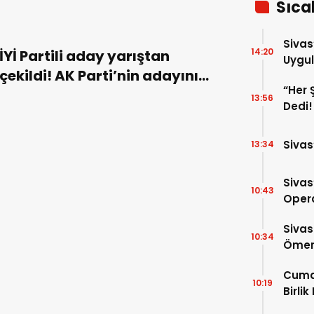
Sıca
Sivas
14:20
İYİ Partili aday yarıştan
Uygul
çekildi! AK Parti’nin adayını
“Her 
destekleyecek!
13:56
Dedi!
Sivas
13:34
Sivas
10:43
Opera
Para 
Sivas
10:34
Ömer 
Cuma
10:19
Birlik