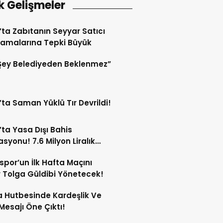
k Gelişmeler
’ta Zabıtanın Seyyar Satıcı
amalarına Tepki Büyük
Şey Belediyeden Beklenmez”
’ta Saman Yüklü Tır Devrildi!
’ta Yasa Dışı Bahis
syonu! 7.6 Milyon Liralık
Trafiği Tespit Edildi!
spor’un İlk Hafta Maçını
Tolga Güldibi Yönetecek!
 Hutbesinde Kardeşlik Ve
 Mesajı Öne Çıktı!