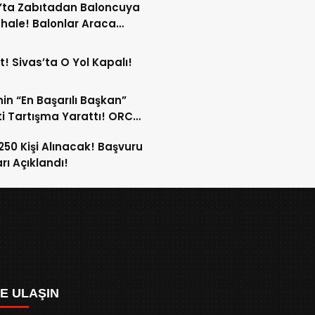
’ta Zabıtadan Baloncuya
ale! Balonlar Araca
ndi!
t! Sivas’ta O Yol Kapalı!
in “En Başarılı Başkan”
i Tartışma Yarattı! ORC
şımı Sildi!
 250 Kişi Alınacak! Başvuru
arı Açıklandı!
ZE ULAŞIN