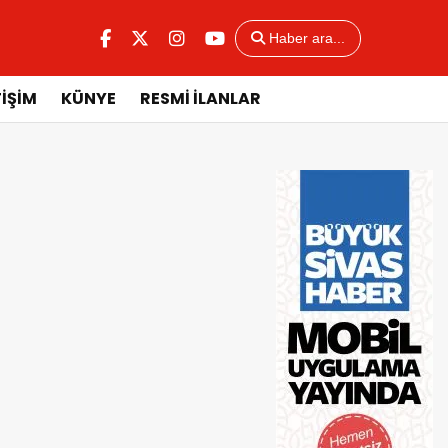
Haber ara...
TİŞİM
KÜNYE
RESMİ İLANLAR