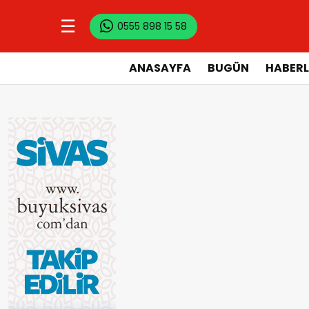
☰
0555 898 15 58
ANASAYFA
BUGÜN
HABERL