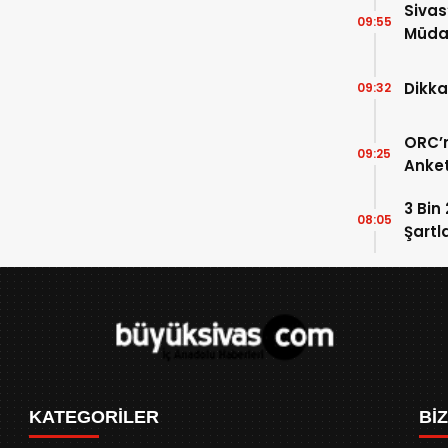
Sivas
09:55
Müdah
Yükle
Dikka
09:32
ORC’n
09:25
Anket
Payla
3 Bin
08:05
Şartl
KATEGORİLER
Bİ