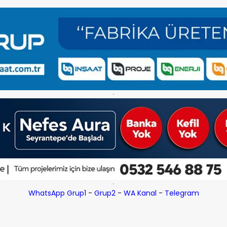
WhatsApp Grup1
-
Grup2
-
WA Kanal
-
Telegram