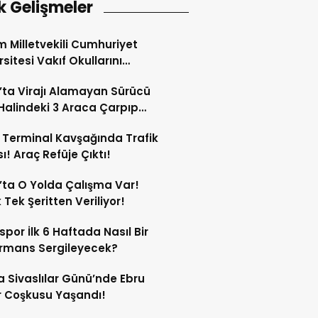
k Gelişmeler
 Milletvekili Cumhuriyet
rsitesi Vakıf Okullarını
tan Vazgeçti! İşte Yeni
’ta Virajı Alamayan Sürücü
iler!
Halindeki 3 Araca Çarpıp
!
 Terminal Kavşağında Trafik
ı! Araç Refüje Çıktı!
’ta O Yolda Çalışma Var!
 Tek Şeritten Veriliyor!
spor İlk 6 Haftada Nasıl Bir
rmans Sergileyecek?
 Sivaslılar Günü’nde Ebru
 Coşkusu Yaşandı!