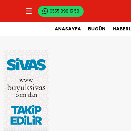
☰
0555 898 15 58
ANASAYFA
BUGÜN
HABERL