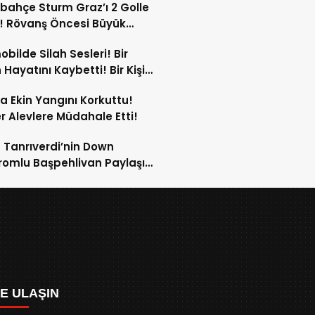
bahçe Sturm Graz’ı 2 Golle
! Rövanş Öncesi Büyük
aj!
bilde Silah Sesleri! Bir
 Hayatını Kaybetti! Bir Kişi
Yaralandı!
ta Ekin Yangını Korkuttu!
er Alevlere Müdahale Etti!
 Tanrıverdi’nin Down
omlu Başpehlivan Paylaşımı
 Beğeni Topladı!
ZE ULAŞIN