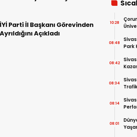
Sıca
Çorum
10:28
İYİ Parti İl Başkanı Görevinden
Ünive
Ayrıldığını Açıkladı
Almak
Sivas
Talipl
08:48
Park 
Kaçtı
Sivas
08:42
Kazas
Sivas
08:34
Trafik
Sivas
08:14
Perfo
Dünya
08:01
Yaşar