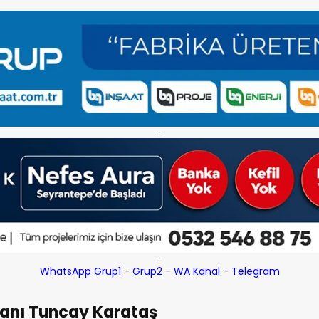
WhatsApp Grup1
-
Grup2
-
WA Kanal
-
Telegram
aşkanı Tuncay Karataş