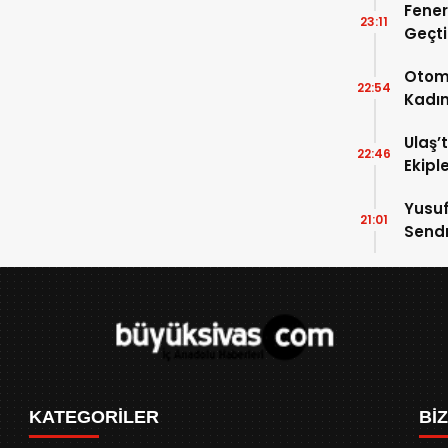
Fener
23:11
Geçti
Avant
Otomo
22:54
Kadın
Ağır 
Ulaş’
22:46
Ekipl
Yusuf
21:01
Sendr
Büyük
KATEGORİLER
Bİ