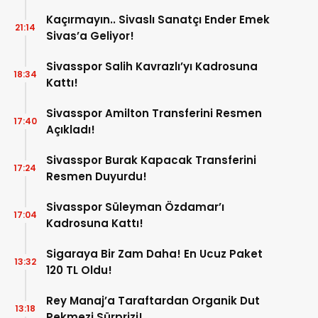
Kaçırmayın.. Sivaslı Sanatçı Ender Emek
21:14
Sivas’a Geliyor!
Sivasspor Salih Kavrazlı’yı Kadrosuna
18:34
Kattı!
Sivasspor Amilton Transferini Resmen
17:40
Açıkladı!
Sivasspor Burak Kapacak Transferini
17:24
Resmen Duyurdu!
Sivasspor Süleyman Özdamar’ı
17:04
Kadrosuna Kattı!
Sigaraya Bir Zam Daha! En Ucuz Paket
13:32
120 TL Oldu!
Rey Manaj’a Taraftardan Organik Dut
13:18
Pekmezi Sürprizi!