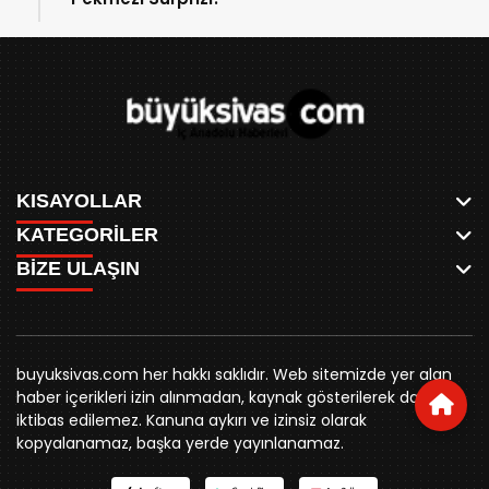
KISAYOLLAR
KATEGORİLER
ANASAYFA
BİZE ULAŞIN
AKSU CANLI
WHATSAPP
MEYDAN CANLI
SPOR
0346 221 00 60
MEDRESELER CANLI
SİYASET
MERAKÜM CANLI
buyuksivashaber@gmail.com
BELEDİYE
YUKARI TEKKE CANLI
buyuksivas.com her hakkı saklıdır. Web sitemizde yer alan
SİVAS VALİLİĞİ
Örtülüpınar Mah. İnönü Bulvarı Özkahya Apt. Kat:3 D:7
KURUMSAL KİMLİK
haber içerikleri izin alınmadan, kaynak gösterilerek dahi
ÜNİVERSİTE
Sivas
REKLAM FİYATLARI
iktibas edilemez. Kanuna aykırı ve izinsiz olarak
KURUMLAR
BİZE ULAŞIN
kopyalanamaz, başka yerde yayınlanamaz.
STK
KÜNYE
YORUM
RESMİ İLANLAR