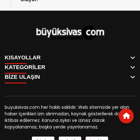
KISAYOLLAR
KATEGORİLER
ANASAYFA
BİZE ULAŞIN
AKSU CANLI
WHATSAPP
MEYDAN CANLI
SPOR
0346 221 00 60
MEDRESELER CANLI
SİYASET
MERAKÜM CANLI
buyuksivashaber@gmail.com
BELEDİYE
YUKARI TEKKE CANLI
buyuksivas.com her hakkı saklıdır. Web sitemizde yer alan
SİVAS VALİLİĞİ
Örtülüpınar Mah. İnönü Bulvarı Özkahya Apt. Kat:3 D:7
KURUMSAL KİMLİK
haber içerikleri izin alınmadan, kaynak gösterilerek dahi
ÜNİVERSİTE
Sivas
REKLAM FİYATLARI
iktibas edilemez. Kanuna aykırı ve izinsiz olarak
KURUMLAR
BİZE ULAŞIN
kopyalanamaz, başka yerde yayınlanamaz.
STK
KÜNYE
YORUM
RESMİ İLANLAR