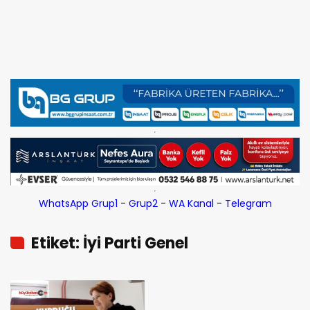
WhatsApp Grup1
-
Grup2
-
WA Kanal
-
Telegram
Etiket: İyi Parti Genel
Başkanı MeralAkşener