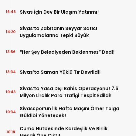
Sivas İçin Dev Bir Ulaşım Yatırımı!
16:45
Sivas’ta Zabıtanın Seyyar Satıcı
14:20
Uygulamalarına Tepki Büyük
“Her Şey Belediyeden Beklenmez” Dedi!
13:56
Sivas’ta Saman Yüklü Tır Devrildi!
13:34
Sivas’ta Yasa Dışı Bahis Operasyonu! 7.6
10:43
Milyon Liralık Para Trafiği Tespit Edildi!
Sivasspor’un İlk Hafta Maçını Ömer Tolga
10:34
Güldibi Yönetecek!
Cuma Hutbesinde Kardeşlik Ve Birlik
10:19
Mesajı Öne Çıktı!