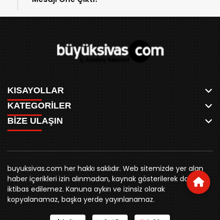
KISAYOLLAR
KATEGORİLER
ANASAYFA
BİZE ULAŞIN
AKSU CANLI
WHATSAPP
MEYDAN CANLI
SPOR
0346 221 00 60
MEDRESELER CANLI
SİYASET
MERAKÜM CANLI
buyuksivashaber@gmail.com
BELEDİYE
YUKARI TEKKE CANLI
buyuksivas.com her hakkı saklıdır. Web sitemizde yer alan
SİVAS VALİLİĞİ
Örtülüpınar Mah. İnönü Bulvarı Özkahya Apt. Kat:3 D:7
KURUMSAL KİMLİK
haber içerikleri izin alınmadan, kaynak gösterilerek dahi
ÜNİVERSİTE
Sivas
REKLAM FİYATLARI
iktibas edilemez. Kanuna aykırı ve izinsiz olarak
KURUMLAR
BİZE ULAŞIN
kopyalanamaz, başka yerde yayınlanamaz.
STK
KÜNYE
YORUM
RESMİ İLANLAR