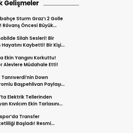
k Gelişmeler
bahçe Sturm Graz’ı 2 Golle
! Rövanş Öncesi Büyük
aj!
bilde Silah Sesleri! Bir
 Hayatını Kaybetti! Bir Kişi
Yaralandı!
ta Ekin Yangını Korkuttu!
er Alevlere Müdahale Etti!
 Tanrıverdi’nin Down
omlu Başpehlivan Paylaşımı
 Beğeni Topladı!
’ta Elektrik Tellerinden
yan Kıvılcım Ekin Tarlasını
!
spor’da Transfer
etliliği Başladı! Resmi
amalar An Meselesi!