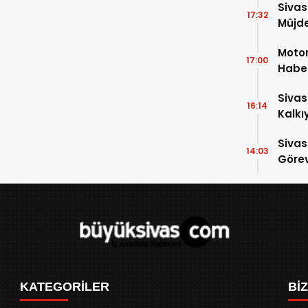
Sivas
17:32
Müjde
Motor
17:00
Haber
İndi
Sivas
16:14
Kalkı
Sivas
14:03
Görev
KATEGORİLER
Bİ