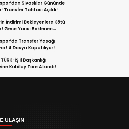
spor’dan Sivaslılar Gününde
! Transfer Tahtası Açıldı!
in İndirimi Bekleyenlere Kötü
! Gece Yarısı Beklenen
rim Pompaya Yansımayacak!
spor’da Transfer Yasağı
yor! 4 Dosya Kapatılıyor!
 TÜRK-İŞ İl Başkanlığı
ine Kubilay Töre Atandı!
ZE ULAŞIN