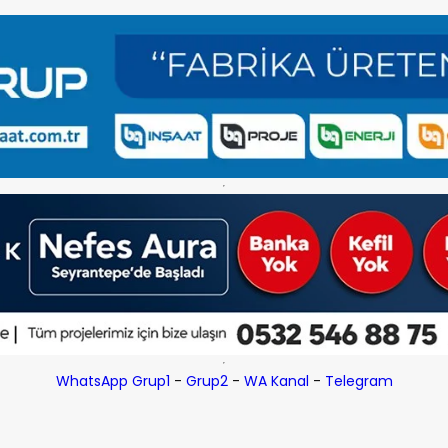
WhatsApp Grup1
-
Grup2
-
WA Kanal
-
Telegram