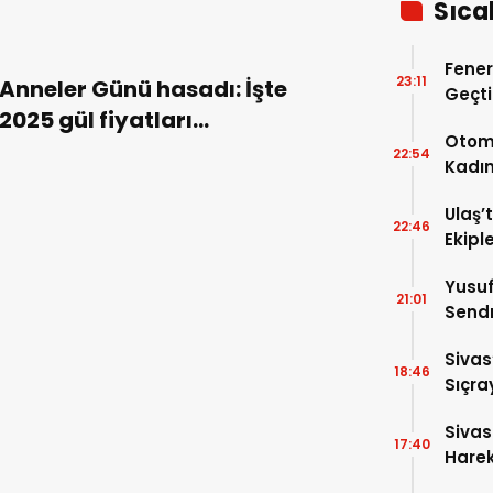
Sıca
Fener
23:11
Anneler Günü hasadı: İşte
Geçti
2025 gül fiyatları…
Avant
Otomo
22:54
Kadın
Ağır 
Ulaş’
22:46
Ekipl
Yusuf
21:01
Sendr
Büyük
Sivas
18:46
Sıçra
Yaktı
Sivas
17:40
Harek
Açıkl