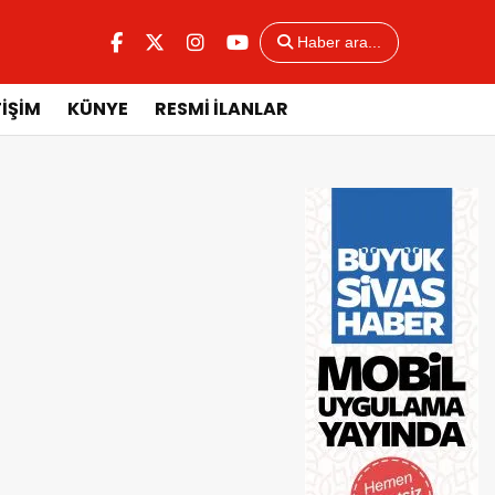
Haber ara...
TİŞİM
KÜNYE
RESMİ İLANLAR