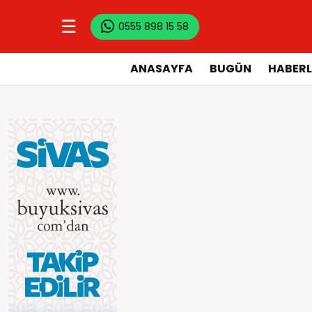
☰
0555 898 15 58
ANASAYFA
BUGÜN
HABERL