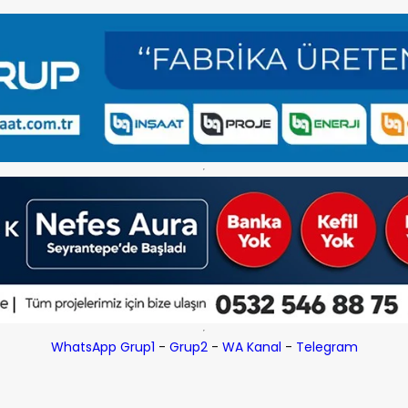
WhatsApp Grup1
-
Grup2
-
WA Kanal
-
Telegram