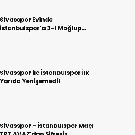
Sivasspor Evinde
İstanbulspor’a 3-1 Mağlup
Oldu!
Sivasspor ile İstanbulspor İlk
Yarıda Yenişemedi!
Sivasspor – İstanbulspor Maçı
TRT AVAZ’dan Şifresiz