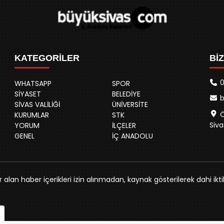
KATEGORİLER
Bİ
0
WHATSAPP
SPOR
SİYASET
BELEDİYE
SİVAS VALİLİĞİ
ÜNİVERSİTE
Ö
KURUMLAR
STK
Siva
YORUM
İLÇELER
GENEL
İÇ ANADOLU
alan haber içerikleri izin alınmadan, kaynak gösterilerek dahi ikti