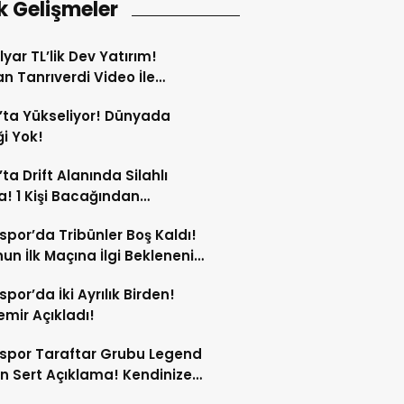
k Gelişmeler
lyar TL’lik Dev Yatırım!
n Tanrıverdi Video İle
tı!
’ta Yükseliyor! Dünyada
i Yok!
’ta Drift Alanında Silahlı
! 1 Kişi Bacağından
andı!
spor’da Tribünler Boş Kaldı!
un İlk Maçına İlgi Beklenenin
da!
spor’da İki Ayrılık Birden!
mir Açıkladı!
spor Taraftar Grubu Legend
n Sert Açıklama! Kendinize
!