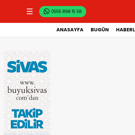
☰
0555 898 15 58
ANASAYFA
BUGÜN
HABERL