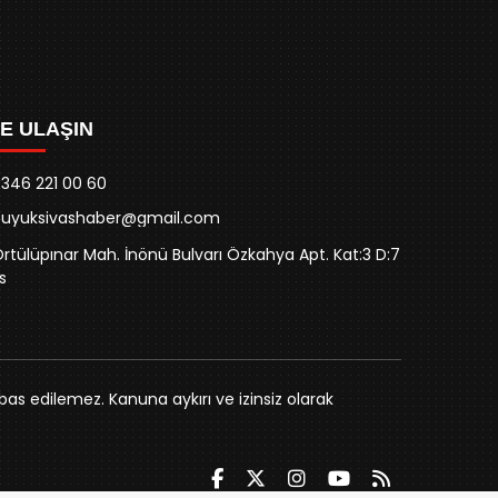
ZE ULAŞIN
346 221 00 60
buyuksivashaber@gmail.com
rtülüpınar Mah. İnönü Bulvarı Özkahya Apt. Kat:3 D:7
s
bas edilemez. Kanuna aykırı ve izinsiz olarak