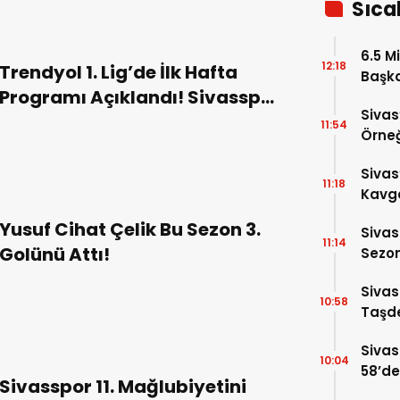
Sıca
6.5 Mi
12:18
Trendyol 1. Lig’de İlk Hafta
Başka
Programı Açıklandı! Sivasspor
Anlat
Sivas
Sezona Evinde Başlıyor!
11:54
Örneğ
Sivas
11:18
Kavga
Yaral
Yusuf Cihat Çelik Bu Sezon 3.
Sivas
11:14
Golünü Attı!
Sezon
Altın
Sivas
10:58
Taşde
Sivas
10:04
58’de
Sivasspor 11. Mağlubiyetini
Gelin