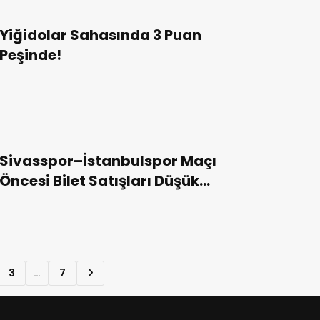
Yiğidolar Sahasında 3 Puan
Peşinde!
Sivasspor–İstanbulspor Maçı
Öncesi Bilet Satışları Düşük
Kaldı!
3
…
7