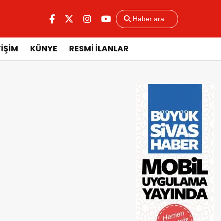
Haber ara...
TİŞİM
KÜNYE
RESMİ İLANLAR