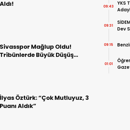
Aldı!
YKS T
09:43
Adayl
Doluy
SİDEM
09:31
Dev S
Belli 
Benzi
09:15
Sivasspor Mağlup Oldu!
Tribünlerde Büyük Düşüş
Öğren
Dikkat Çekti!
01:01
Gazet
İlyas Öztürk: “Çok Mutluyuz, 3
Puanı Aldık”