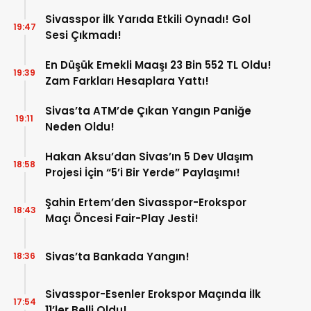
Sivasspor İlk Yarıda Etkili Oynadı! Gol
19:47
Sesi Çıkmadı!
En Düşük Emekli Maaşı 23 Bin 552 TL Oldu!
19:39
Zam Farkları Hesaplara Yattı!
Sivas’ta ATM’de Çıkan Yangın Paniğe
19:11
Neden Oldu!
Hakan Aksu’dan Sivas’ın 5 Dev Ulaşım
18:58
Projesi İçin “5’i Bir Yerde” Paylaşımı!
Şahin Ertem’den Sivasspor-Erokspor
18:43
Maçı Öncesi Fair-Play Jesti!
Sivas’ta Bankada Yangın!
18:36
Sivasspor-Esenler Erokspor Maçında İlk
17:54
11’ler Belli Oldu!