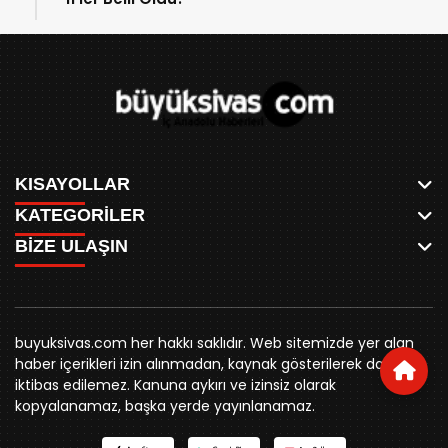
KISAYOLLAR
KATEGORİLER
ANASAYFA
BİZE ULAŞIN
AKSU CANLI
WHATSAPP
MEYDAN CANLI
SPOR
0346 221 00 60
MEDRESELER CANLI
SİYASET
MERAKÜM CANLI
buyuksivashaber@gmail.com
BELEDİYE
YUKARI TEKKE CANLI
buyuksivas.com her hakkı saklıdır. Web sitemizde yer alan
SİVAS VALİLİĞİ
Örtülüpınar Mah. İnönü Bulvarı Özkahya Apt. Kat:3 D:7
KURUMSAL KİMLİK
haber içerikleri izin alınmadan, kaynak gösterilerek dahi
ÜNİVERSİTE
Sivas
REKLAM FİYATLARI
iktibas edilemez. Kanuna aykırı ve izinsiz olarak
KURUMLAR
BİZE ULAŞIN
kopyalanamaz, başka yerde yayınlanamaz.
STK
KÜNYE
YORUM
RESMİ İLANLAR