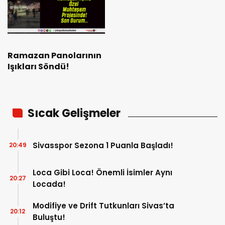
Ramazan Panolarının
Işıkları Söndü!
Sıcak Gelişmeler
Sivasspor Sezona 1 Puanla Başladı!
20:49
Loca Gibi Loca! Önemli İsimler Aynı
20:27
Locada!
Modifiye ve Drift Tutkunları Sivas’ta
20:12
Buluştu!