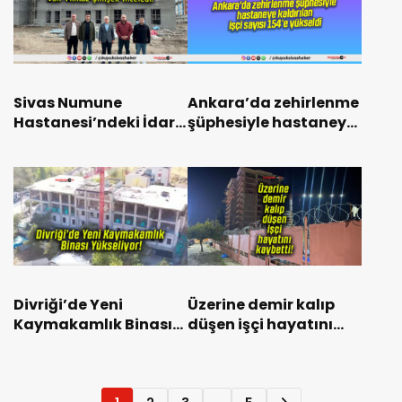
Sivas Numune
Ankara’da zehirlenme
Hastanesi’ndeki İdari
şüphesiyle hastaneye
Bina İnşaatını Vali
kaldırılan işçi sayısı
Yılmaz Şimşek
154’e yükseldi
İnceledi!
Divriği’de Yeni
Üzerine demir kalıp
Kaymakamlık Binası
düşen işçi hayatını
Yükseliyor!
kaybetti!