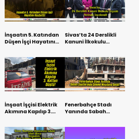
İnşaatın 5. Katından
Sivas’ta 24 Derslikli
Düşen İşçi Hayatını
Kanuni İlkokulu
Kaybetti!
İnşaatı Yerinde
İncelendi!
İnşaat İşçisi Elektrik
Fenerbahçe Stadı
Akımına Kapılıp 3.
Yanında Sabah
Kattan Düştü!
Saatlerinde Çökme
Meydana Geldi!