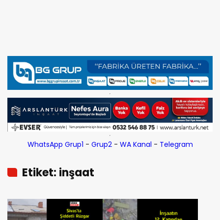
WhatsApp Grup1
-
Grup2
-
WA Kanal
-
Telegram
Etiket: inşaat