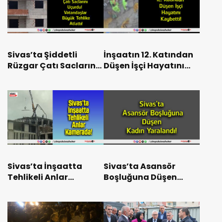
Sivas’ta Şiddetli
İnşaatın 12. Katından
Rüzgar Çatı Saclarını
Düşen İşçi Hayatını
Uçurdu! Vatandaşlar
Kaybetti!
Büyük Tehlike Atlattı!
Sivas’ta İnşaatta
Sivas’ta Asansör
Tehlikeli Anlar
Boşluğuna Düşen
Kamerada!
Kadın Yaralandı!