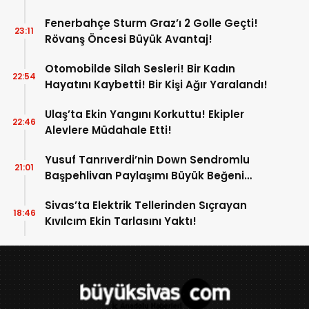
Fenerbahçe Sturm Graz’ı 2 Golle Geçti!
23:11
Rövanş Öncesi Büyük Avantaj!
Otomobilde Silah Sesleri! Bir Kadın
22:54
Hayatını Kaybetti! Bir Kişi Ağır Yaralandı!
Ulaş’ta Ekin Yangını Korkuttu! Ekipler
22:46
Alevlere Müdahale Etti!
Yusuf Tanrıverdi’nin Down Sendromlu
21:01
Başpehlivan Paylaşımı Büyük Beğeni
Topladı!
Sivas’ta Elektrik Tellerinden Sıçrayan
18:46
Kıvılcım Ekin Tarlasını Yaktı!