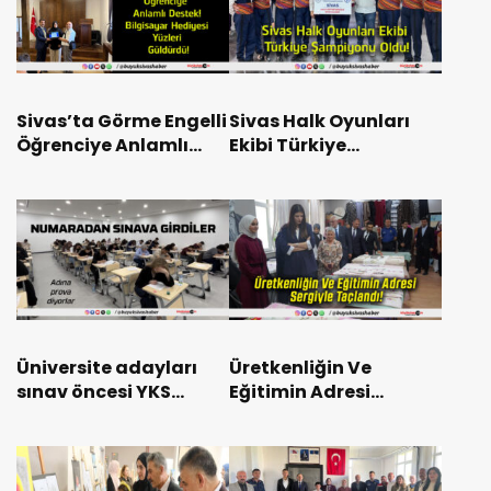
Sivas’ta Görme Engelli
Sivas Halk Oyunları
Öğrenciye Anlamlı
Ekibi Türkiye
Destek! Bilgisayar
Şampiyonu Oldu!
Hediyesi Yüzleri
Güldürdü!
Üniversite adayları
Üretkenliğin Ve
sınav öncesi YKS
Eğitimin Adresi
ortamını birebir
Sergiyle Taçlandı!
yaşadı