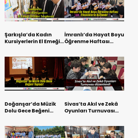
Şarkışla’da Kadın
İmranlı’da Hayat Boyu
Kursiyerlerin El Emeği
Öğrenme Haftası
Ürünleri Sergilendi!
Etkinliklerle Kutlandı!
Doğanşar’da Müzik
Sivas’ta Akıl ve Zekâ
Dolu Gece Beğeni
Oyunları Turnuvası
Topladı!
düzenlendi