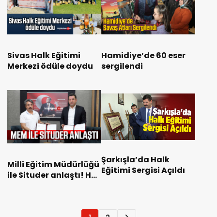
Sivas Halk Eğitimi
Hamidiye’de 60 eser
Merkezi ödüle doydu
sergilendi
Şarkışla’da Halk
Milli Eğitim Müdürlüğü
Eğitimi Sergisi Açıldı
ile Situder anlaştı! Her
alanda eğitmeye
devam