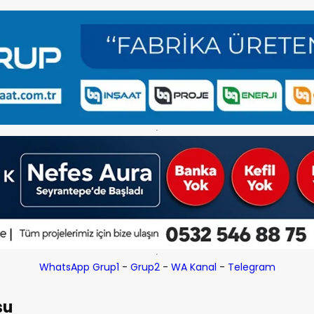
WhatsApp Grup1
-
Grup2
-
WA Kanal
-
Telegram
su