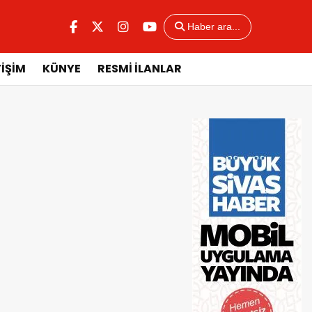
Haber ara...
TİŞİM
KÜNYE
RESMİ İLANLAR