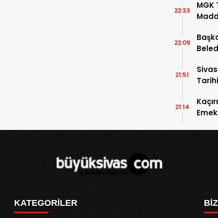
MGK T
22:33
Madde
Başka
22:09
Beled
5’e Gi
Sivas
21:51
Tarihi
Kaçır
21:14
Emek 
KATEGORİLER
Bİ