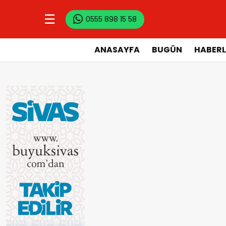
☰
0555 898 15 58
ANASAYFA
BUGÜN
HABERL