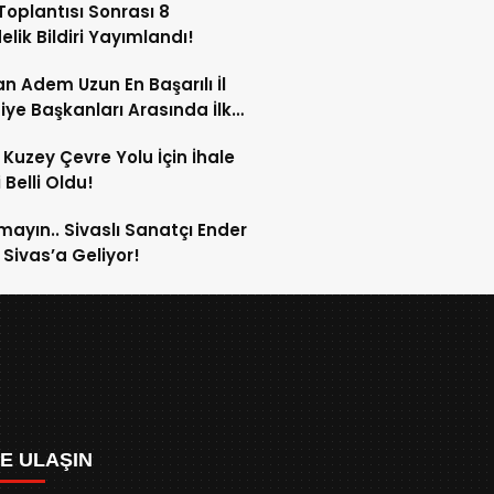
oplantısı Sonrası 8
lik Bildiri Yayımlandı!
n Adem Uzun En Başarılı İl
iye Başkanları Arasında İlk
rdi!
 Kuzey Çevre Yolu İçin İhale
 Belli Oldu!
mayın.. Sivaslı Sanatçı Ender
Sivas’a Geliyor!
ZE ULAŞIN