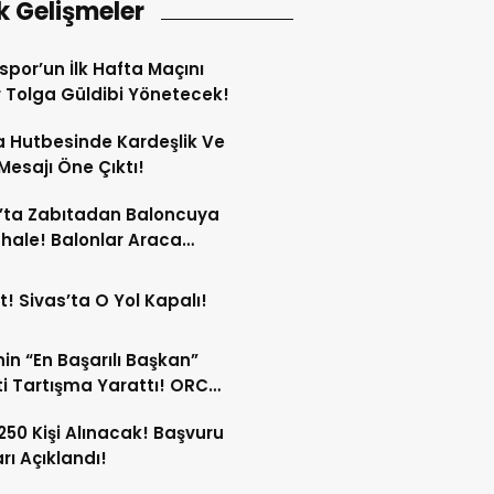
k Gelişmeler
spor’un İlk Hafta Maçını
Tolga Güldibi Yönetecek!
 Hutbesinde Kardeşlik Ve
 Mesajı Öne Çıktı!
’ta Zabıtadan Baloncuya
ale! Balonlar Araca
ndi!
t! Sivas’ta O Yol Kapalı!
in “En Başarılı Başkan”
i Tartışma Yarattı! ORC
şımı Sildi!
 250 Kişi Alınacak! Başvuru
arı Açıklandı!