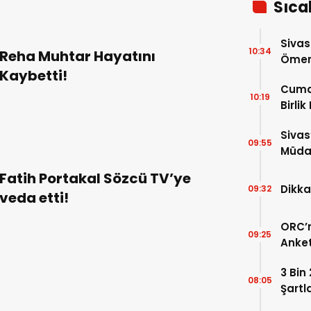
Sıca
Sivas
10:34
Reha Muhtar Hayatını
Ömer 
Kaybetti!
Cuma
10:19
Birlik
Sivas
09:55
Müdah
Yükle
Fatih Portakal Sözcü TV’ye
Dikka
09:32
veda etti!
ORC’n
09:25
Anket
Payla
3 Bin
08:05
Şartl