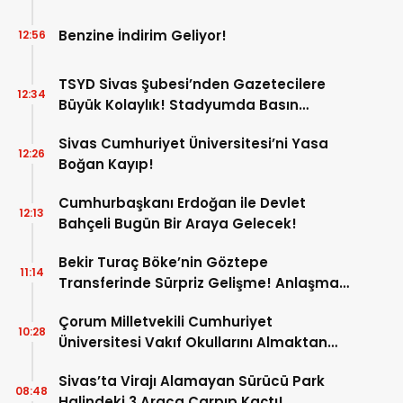
Benzine İndirim Geliyor!
12:56
TSYD Sivas Şubesi’nden Gazetecilere
12:34
Büyük Kolaylık! Stadyumda Basın
Otoparkı Hizmete Girdi!
Sivas Cumhuriyet Üniversitesi’ni Yasa
12:26
Boğan Kayıp!
Cumhurbaşkanı Erdoğan ile Devlet
12:13
Bahçeli Bugün Bir Araya Gelecek!
Bekir Turaç Böke’nin Göztepe
11:14
Transferinde Sürpriz Gelişme! Anlaşma
Çıkmaza Girdi!
Çorum Milletvekili Cumhuriyet
10:28
Üniversitesi Vakıf Okullarını Almaktan
Vazgeçti! İşte Yeni Talipliler!
Sivas’ta Virajı Alamayan Sürücü Park
08:48
Halindeki 3 Araca Çarpıp Kaçtı!