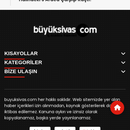
KISAYOLLAR
KATEGORİLER
ANASAYFA
BİZE ULAŞIN
AKSU CANLI
WHATSAPP
MEYDAN CANLI
SPOR
0346 221 00 60
MEDRESELER CANLI
SİYASET
MERAKÜM CANLI
buyuksivashaber@gmail.com
BELEDİYE
YUKARI TEKKE CANLI
buyuksivas.com her hakkı saklıdır. Web sitemizde yer alan
SİVAS VALİLİĞİ
Örtülüpınar Mah. İnönü Bulvarı Özkahya Apt. Kat:3 D:7
KURUMSAL KİMLİK
haber içerikleri izin alınmadan, kaynak gösterilerek dahi
ÜNİVERSİTE
Sivas
REKLAM FİYATLARI
iktibas edilemez. Kanuna aykırı ve izinsiz olarak
KURUMLAR
BİZE ULAŞIN
kopyalanamaz, başka yerde yayınlanamaz.
STK
KÜNYE
YORUM
RESMİ İLANLAR