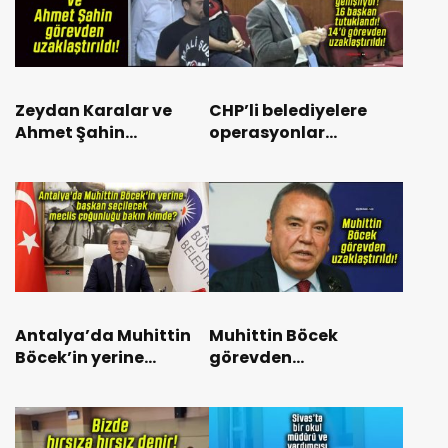
Zeydan Karalar ve
CHP’li belediyelere
Ahmet Şahin
operasyonlar
görevden
genişliyor! 16 başkan
uzaklaştırıldı!
tutuklandı! 14’ü
görevden
uzaklaştırıldı!
Antalya’da Muhittin
Muhittin Böcek
Böcek’in yerine
görevden
başkan seçilecek
uzaklaştırıldı!
meclis çoğunluğu
bakın kimde?