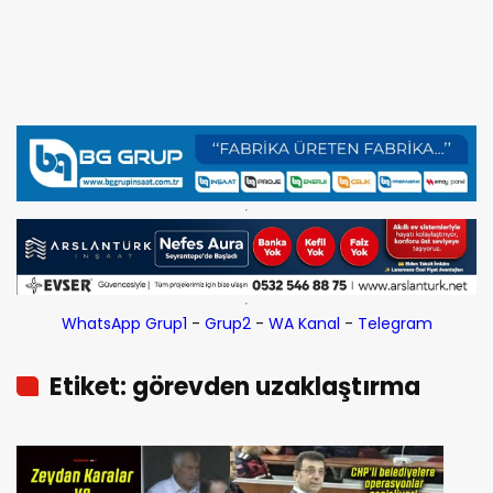
WhatsApp Grup1
-
Grup2
-
WA Kanal
-
Telegram
Etiket: görevden uzaklaştırma