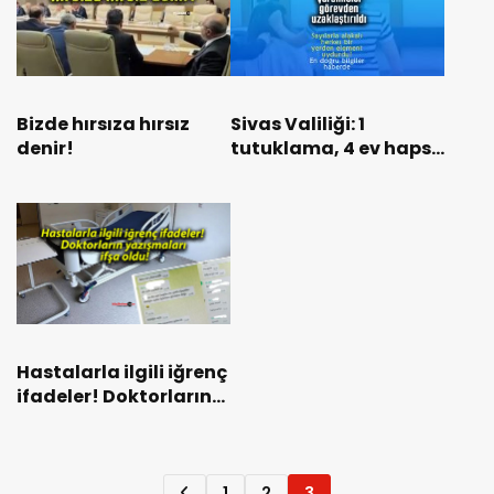
Bizde hırsıza hırsız
Sivas Valiliği: 1
denir!
tutuklama, 4 ev hapsi!
2 görevden
uzaklaştırma!
Hastalarla ilgili iğrenç
ifadeler! Doktorların
yazışmaları ifşa oldu!
1
2
3